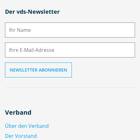
N
Der vds-Newsletter
a
m
E-
e
M
ai
l
Verband
Über den Verband
Der Vorstand