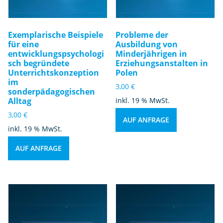
Exemplarische Beispiele
Probleme der
für eine
Ausbildung von
entwicklungspsychologi
Minderjährigen in
sch begründete
Erziehungsanstalten in
Unterrichtskonzeption
Polen
im
3,00
€
sonderpädagogischen
Alltag
inkl. 19 % MwSt.
3,00
€
AUF ANFRAGE
inkl. 19 % MwSt.
AUF ANFRAGE