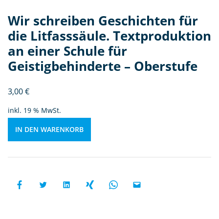
ul
e.
Wir schreiben Geschichten für
T
die Litfasssäule. Textproduktion
e
xt
an einer Schule für
p
Geistigbehinderte – Oberstufe
r
o
3,00
€
d
u
inkl. 19 % MwSt.
kt
io
IN DEN WARENKORB
n
a
n
ei
n
e
r