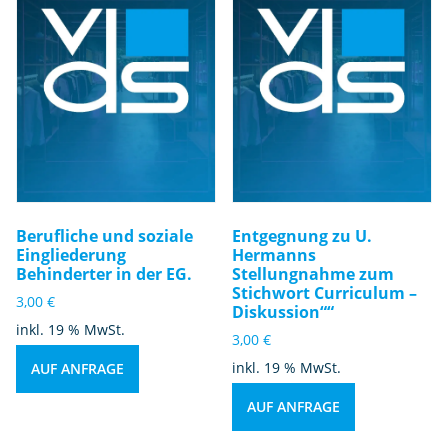
Berufliche und soziale
Entgegnung zu U.
Eingliederung
Hermanns
Behinderter in der EG.
Stellungnahme zum
Stichwort Curriculum –
3,00
€
Diskussion““
inkl. 19 % MwSt.
3,00
€
inkl. 19 % MwSt.
AUF ANFRAGE
AUF ANFRAGE