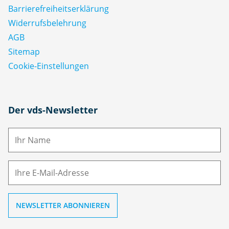
Barrierefreiheitserklärung
Widerrufsbelehrung
AGB
Sitemap
Cookie-Einstellungen
N
Der vds-Newsletter
a
m
E-
e
M
ai
l