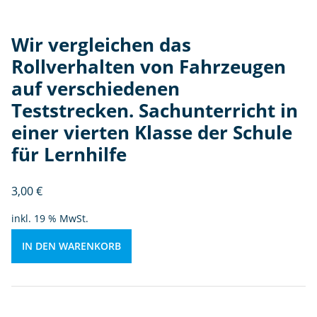
c
hi
Wir vergleichen das
e
Rollverhalten von Fahrzeugen
d
auf verschiedenen
e
n
Teststrecken. Sachunterricht in
e
einer vierten Klasse der Schule
n
für Lernhilfe
T
e
st
3,00
€
st
inkl. 19 % MwSt.
r
e
IN DEN WARENKORB
c
k
e
n.