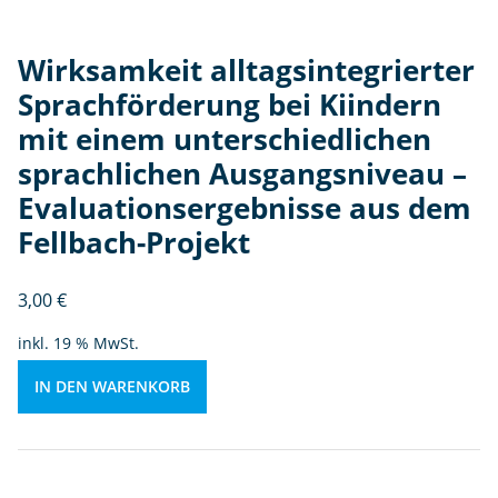
m
u
Wirksamkeit alltagsintegrierter
n
te
Sprachförderung bei Kiindern
rs
mit einem unterschiedlichen
c
sprachlichen Ausgangsniveau –
hi
e
Evaluationsergebnisse aus dem
dl
Fellbach-Projekt
ic
h
3,00
€
e
n
inkl. 19 % MwSt.
s
p
IN DEN WARENKORB
r
a
c
hl