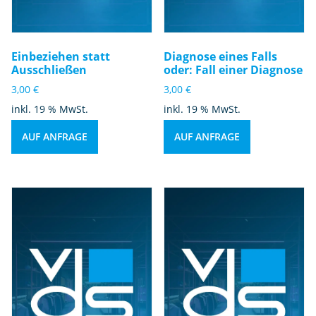
Einbeziehen statt
Diagnose eines Falls
Ausschließen
oder: Fall einer Diagnose
3,00
€
3,00
€
inkl. 19 % MwSt.
inkl. 19 % MwSt.
AUF ANFRAGE
AUF ANFRAGE