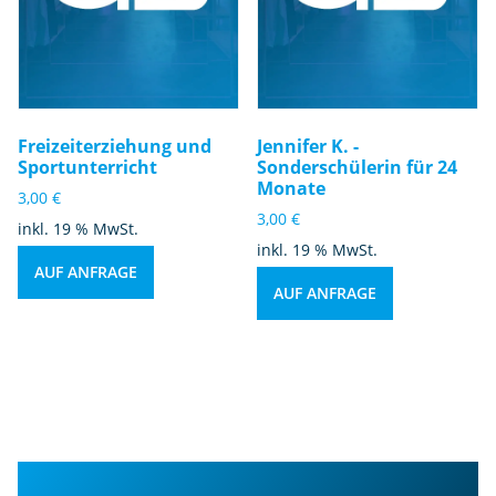
Freizeiterziehung und
Jennifer K. -
Sportunterricht
Sonderschülerin für 24
Monate
3,00
€
3,00
€
inkl. 19 % MwSt.
inkl. 19 % MwSt.
AUF ANFRAGE
AUF ANFRAGE