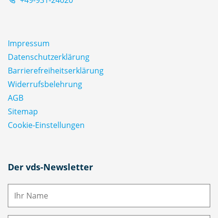
Impressum
Datenschutz­erklärung
Barrierefreiheitserklärung
Widerrufsbelehrung
AGB
Sitemap
Cookie-Einstellungen
N
Der vds-Newsletter
a
m
E-
e
M