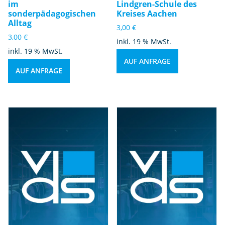
im
Lindgren-Schule des
sonderpädagogischen
Kreises Aachen
Alltag
3,00
€
3,00
€
inkl. 19 % MwSt.
inkl. 19 % MwSt.
AUF ANFRAGE
AUF ANFRAGE