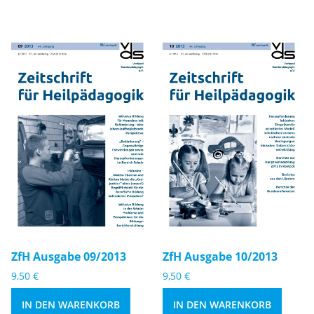
1
1
3
4
M
M
e
e
n
n
g
g
e
e
Zf
Zf
H
H
A
A
u
u
s
s
g
g
a
a
b
b
e
e
ZfH Ausgabe 09/2013
ZfH Ausgabe 10/2013
0
1
9,50
€
9,50
€
9
0
/
/
IN DEN WARENKORB
IN DEN WARENKORB