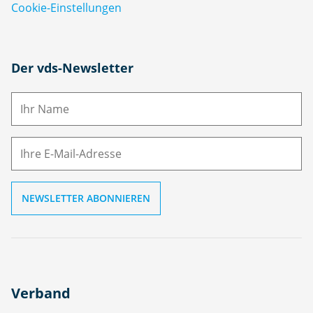
Cookie-Einstellungen
N
Der vds-Newsletter
a
m
E-
e
M
ai
l
Verband