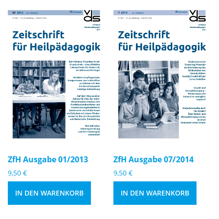
4
3
M
M
e
e
n
n
g
g
e
e
Zf
Zf
H
H
A
A
u
u
s
s
g
g
a
a
b
b
e
e
ZfH Ausgabe 01/2013
ZfH Ausgabe 07/2014
0
0
9,50
€
9,50
€
1
7
/
/
IN DEN WARENKORB
IN DEN WARENKORB
2
2
0
0