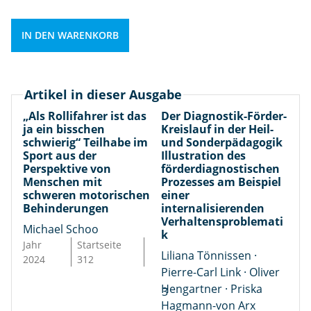
0
e
g
p
7
il
i
ä
/
IN DEN WARENKORB
h
k
d
2
a
Il
a
0
b
l
g
2
e
u
Artikel in dieser Ausgabe
o
4
i
s
g
„Als Rollifahrer ist das
Der Diagnostik-Förder-
M
m
t
ja ein bisschen
Kreislauf in der Heil-
i
e
S
schwierig“ Teilhabe im
und Sonderpädagogik
r
s
n
Sport aus der
Illustration des
p
a
c
g
Perspektive von
förderdiagnostischen
o
ti
h
Menschen mit
Prozesses am Beispiel
e
r
o
schweren motorischen
einer
e
t
Behinderungen
internalisierenden
n
D
Verhaltensproblemati
a
d
Michael Schoo
i
k
u
e
Jahr
Startseite
a
Liliana Tönnissen ·
s
s
2024
312
g
Pierre-Carl Link · Oliver
d
f
n
Hengartner · Priska
e
3
ö
o
Hagmann-von Arx
r
,
r