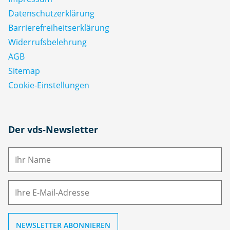
Datenschutz­erklärung
Barrierefreiheitserklärung
Widerrufsbelehrung
AGB
Sitemap
Cookie-Einstellungen
N
Der vds-Newsletter
a
m
E-
e
M
ai
l