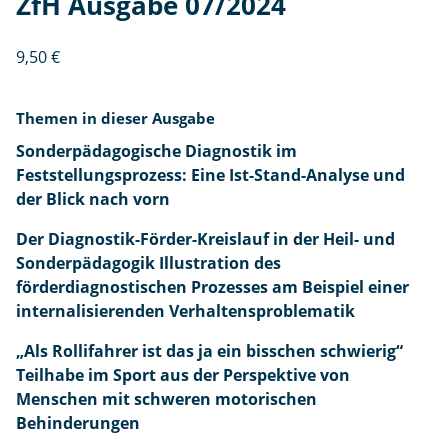
ZfH Ausgabe 07/2024
b
H
i
e
s
il
9,50
€
s
-
c
u
Themen in dieser Ausgabe
h
n
e
d
Sonderpädagogische Diagnostik im
n
S
Feststellungsprozess: Eine Ist-Stand-Analyse und
s
o
der Blick nach vorn
c
n
Zf
Der Diagnostik-Förder-Kreislauf in der Heil- und
h
d
H
Sonderpädagogik Illustration des
w
e
A
förderdiagnostischen Prozesses am Beispiel einer
i
r
u
internalisierenden Verhaltensproblematik
e
p
S
s
r
ä
o
„Als Rollifahrer ist das ja ein bisschen schwierig“
g
i
d
n
Teilhabe im Sport aus der Perspektive von
a
g
a
d
Menschen mit schweren motorischen
b
“
g
e
Behinderungen
e
T
o
r