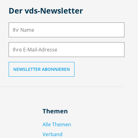
Der vds-Newsletter
N
a
m
E-
e
M
ai
l
Themen
Alle Themen
Verband