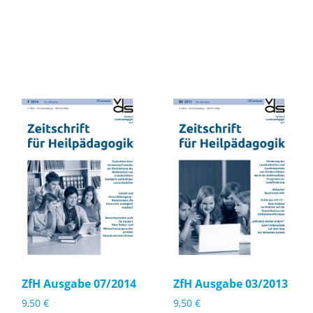
Zf
Zf
H
H
A
A
u
u
s
s
g
g
a
a
b
b
e
e
ZfH Ausgabe 07/2014
ZfH Ausgabe 03/2013
0
0
9,50
€
9,50
€