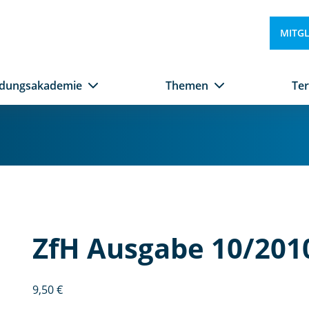
MITG
ldungsakademie
Themen
Te
Zf
H
A
u
s
g
ZfH Ausgabe 10/201
a
b
e
9,50
€
1
0