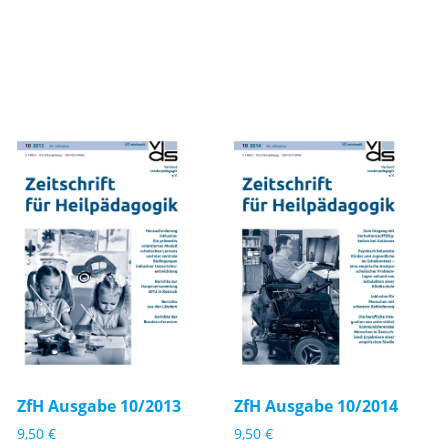
Zf
Zf
H
H
A
A
u
u
s
s
g
g
a
a
b
b
e
e
ZfH Ausgabe 10/2013
ZfH Ausgabe 10/2014
1
1
9,50
€
9,50
€