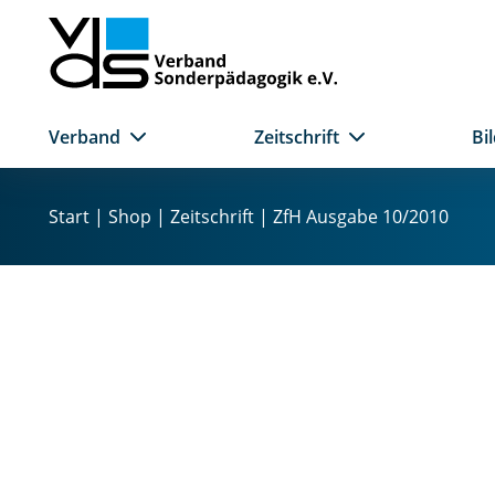
Verband
Zeitschrift
Bi
Z
u
Start
|
Shop
|
Zeitschrift
| ZfH Ausgabe 10/2010
m
I
n
h
a
l
t
s
p
r