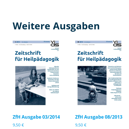
Weitere Ausgaben
Zf
Zf
H
H
A
A
u
u
s
s
g
g
a
a
b
b
e
e
ZfH Ausgabe 03/2014
ZfH Ausgabe 08/2013
0
0
9,50
€
9,50
€