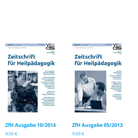
Zf
Zf
H
H
A
A
u
u
s
s
g
g
a
a
b
b
e
e
ZfH Ausgabe 10/2014
ZfH Ausgabe 05/2013
1
0
9,50
€
9,50
€