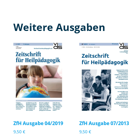
Weitere Ausgaben
Zf
Zf
H
H
A
A
u
u
s
s
g
g
a
a
b
b
e
e
ZfH Ausgabe 04/2019
ZfH Ausgabe 07/2013
0
0
9,50
€
9,50
€