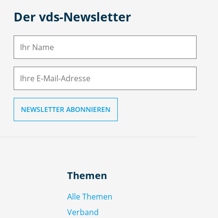
Der vds-Newsletter
N
a
m
E-
e
M
ai
l
Themen
Alle Themen
Verband