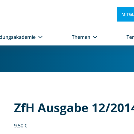
MITG
ldungsakademie
Themen
Te
Zf
H
A
u
s
g
ZfH Ausgabe 12/201
a
b
e
9,50
€
1
2