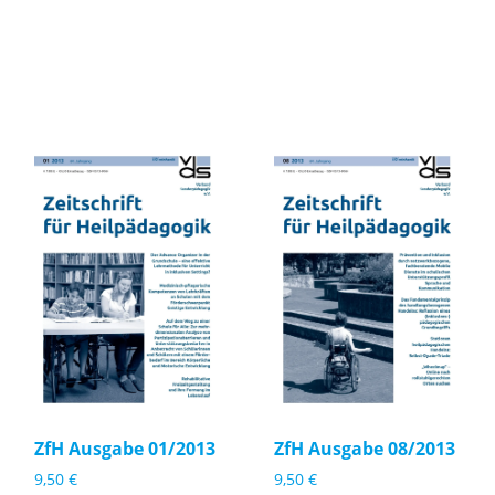
Zf
Zf
H
H
A
A
u
u
s
s
g
g
a
a
b
b
e
e
ZfH Ausgabe 01/2013
ZfH Ausgabe 08/2013
0
0
9,50
€
9,50
€