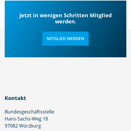
g
g
e
e
Jetzt in wenigen Schritten Mitglied
werden.
MITGLIED WERDEN
Kontakt
Bundesgeschäftsstelle
Hans-Sachs-Weg 18
97082 Würzburg