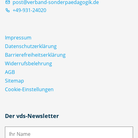
post@verband-sonderpaedagogik.de
+49-931-24020
Impressum
Datenschutz­erklärung
Barrierefreiheitserklärung
Widerrufsbelehrung
AGB
Sitemap
Cookie-Einstellungen
N
Der vds-Newsletter
a
m
E-
e