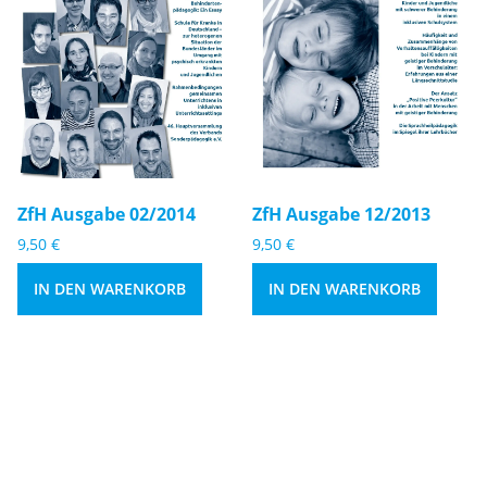
Zf
Zf
n
H
H
g
A
A
e
u
u
s
s
g
g
a
a
b
b
e
e
ZfH Ausgabe 02/2014
ZfH Ausgabe 12/2013
0
1
9,50
€
9,50
€
2
2
/
/
IN DEN WARENKORB
IN DEN WARENKORB
2
2
0
0
1
1
4
3
M
M
e
e
n
n