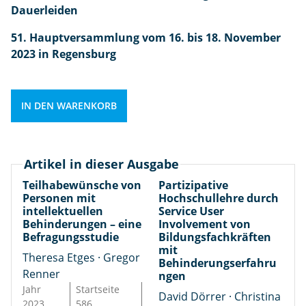
a
u
e
g
e
Dauerleiden
s
r
h
a
r
t
51. Hauptversammlung vom 16. bis 18. November
c
r
b
s
k
2023 in Regensburg
h
k
e
o
o
S
r
1
n
m
e
ä
2
e
m
r
f
/
n
IN DEN WARENKORB
e
v
t
2
m
n
i
e
0
i
t
c
b
2
t
Artikel in dieser Ausgabe
a
e
il
3
i
r
Teilhabewünsche von
Partizipative
U
d
M
n
Personen mit
Hochschullehre durch
:
s
u
e
t
intellektuellen
Service User
D
e
n
n
e
Behinderungen – eine
Involvement von
a
r
g
g
ll
Befragungsstudie
Bildungsfachkräften
s
mit
I
W
e
e
Theresa Etges · Gregor
Behinderungserfahru
P
n
i
k
Renner
ngen
r
v
r
t
Jahr
Startseite
David Dörrer · Christina
ü
o
k
u
2023
586