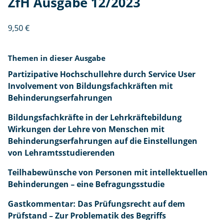
ZfH Ausgabe 12/2023
n
t
g
T
i
s
e
9,50
€
v
f
il
e
a
h
Themen in dieser Ausgabe
H
c
a
o
h
b
Partizipative Hochschullehre durch Service User
c
k
e
Involvement von Bildungsfachkräften mit
h
r
w
Behinderungserfahrungen
s
ä
ü
Bildungsfachkräfte in der Lehrkräftebildung
c
f
n
Wirkungen der Lehre von Menschen mit
h
t
s
Behinderungserfahrungen auf die Einstellungen
u
e
c
von Lehramtsstudierenden
ll
i
h
e
n
Zf
e
Teilhabewünsche von Personen mit intellektuellen
h
d
H
v
Behinderungen – eine Befragungsstudie
r
e
A
o
e
r
u
n
Gastkommentar: Das Prüfungsrecht auf dem
G
d
L
s
P
Prüfstand – Zur Problematik des Begriffs