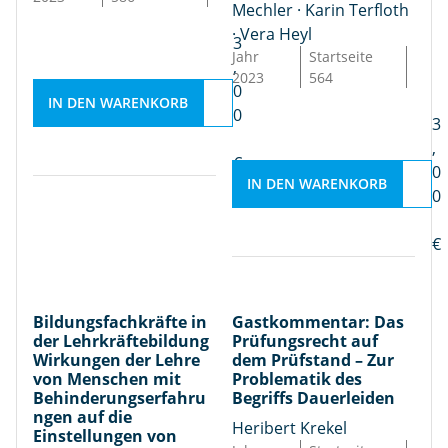
Mechler · Karin Terfloth
f
l
u
e
· Vera Heyl
u
v
n
ll
3
Jahr
Startseite
n
e
g
e
,
2023
564
g
m
e
n
0
IN DEN WARENKORB
s
e
n
B
0
3
r
n
d
e
,
e
t
e
h
€
0
c
v
IN DEN WARENKORB
r
i
0
h
o
L
n
t
n
e
d
€
a
B
h
e
u
il
r
r
f
d
e
u
Bildungsfachkräfte in
Gastkommentar: Das
d
u
v
n
der Lehrkräftebildung
Prüfungsrecht auf
e
n
o
g
Wirkungen der Lehre
dem Prüfstand – Zur
m
g
n
e
von Menschen mit
Problematik des
P
Behinderungserfahru
Begriffs Dauerleiden
s
M
n
ngen auf die
r
f
e
–
Heribert Krekel
Einstellungen von
ü
a