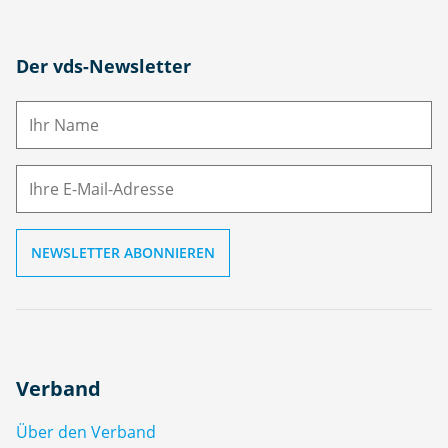
N
Der vds-Newsletter
a
m
E-
e
M
ai
l
Verband
Über den Verband