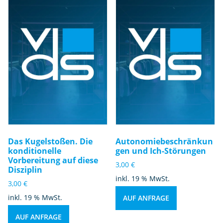
Das Kugelstoßen. Die
Autonomiebeschränkun
konditionelle
gen und Ich-Störungen
Vorbereitung auf diese
3,00
€
Disziplin
inkl. 19 % MwSt.
3,00
€
inkl. 19 % MwSt.
AUF ANFRAGE
AUF ANFRAGE