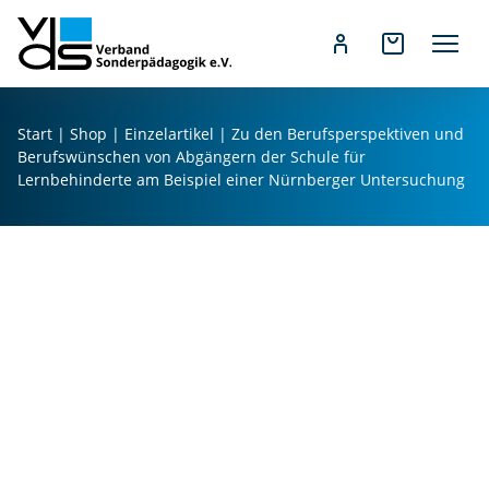
Z
u
Start
|
Shop
|
Einzelartikel
| Zu den Berufsperspektiven und
m
Berufswünschen von Abgängern der Schule für
I
Lernbehinderte am Beispiel einer Nürnberger Untersuchung
n
h
a
l
t
s
p
r
i
n
g