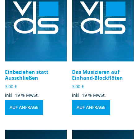
Einbeziehen statt
Das Musizieren auf
Ausschließen
Einhand-Blockflöten
3,00
€
3,00
€
inkl. 19 % MwSt.
inkl. 19 % MwSt.
AUF ANFRAGE
AUF ANFRAGE