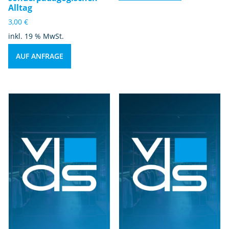
Alltag
3,00
€
inkl. 19 % MwSt.
AUF ANFRAGE