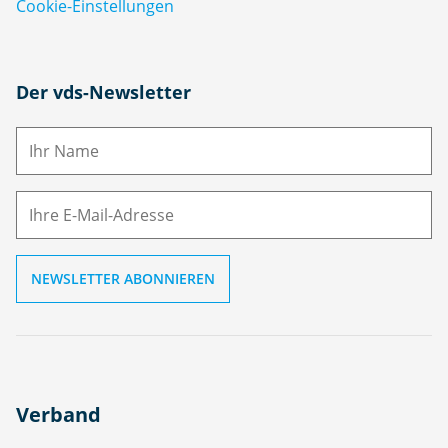
Cookie-Einstellungen
N
Der vds-Newsletter
a
m
E-
e
M
ai
l
Verband