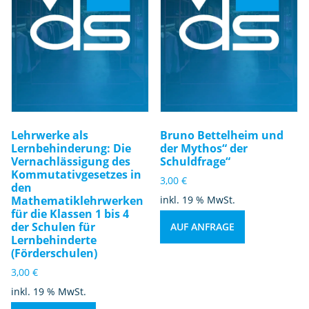
Lehrwerke als
Bruno Bettelheim und
Lernbehinderung: Die
der Mythos“ der
Vernachlässigung des
Schuldfrage“
Kommutativgesetzes in
3,00
€
den
Mathematiklehrwerken
inkl. 19 % MwSt.
für die Klassen 1 bis 4
der Schulen für
AUF ANFRAGE
Lernbehinderte
(Förderschulen)
3,00
€
inkl. 19 % MwSt.