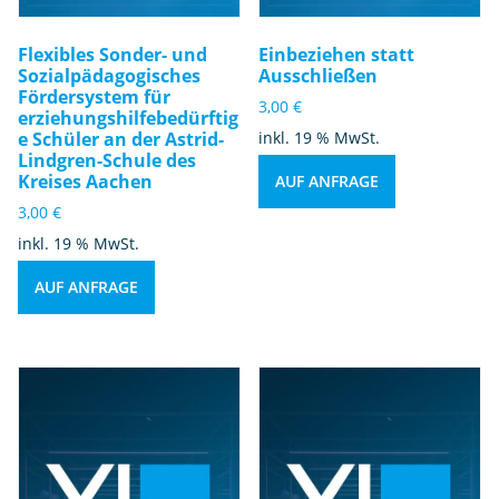
Flexibles Sonder- und
Einbeziehen statt
Sozialpädagogisches
Ausschließen
Fördersystem für
3,00
€
erziehungshilfebedürftig
e Schüler an der Astrid-
inkl. 19 % MwSt.
Lindgren-Schule des
Kreises Aachen
AUF ANFRAGE
3,00
€
inkl. 19 % MwSt.
AUF ANFRAGE