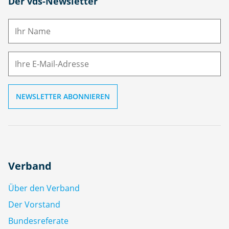
N
Der vds-Newsletter
a
m
E-
e
M
ai
l
Verband
Über den Verband
Der Vorstand
Bundesreferate