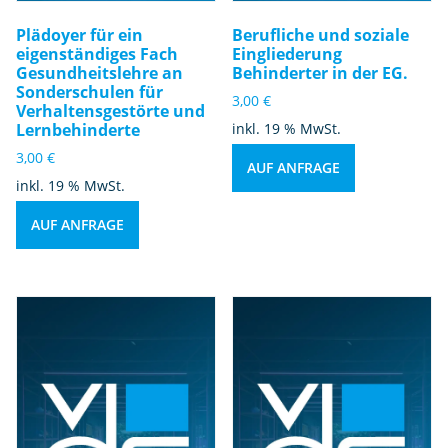
Plädoyer für ein
Berufliche und soziale
eigenständiges Fach
Eingliederung
Gesundheitslehre an
Behinderter in der EG.
Sonderschulen für
3,00
€
Verhaltensgestörte und
Lernbehinderte
inkl. 19 % MwSt.
3,00
€
AUF ANFRAGE
inkl. 19 % MwSt.
AUF ANFRAGE