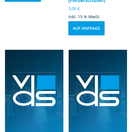
(Förderschulen)
3,00
€
inkl. 19 % MwSt.
AUF ANFRAGE