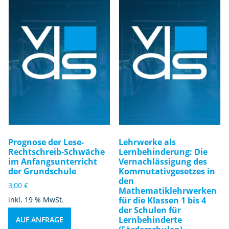
Prognose der Lese-
Lehrwerke als
Rechtschreib-Schwäche
Lernbehinderung: Die
im Anfangsunterricht
Vernachlässigung des
der Grundschule
Kommutativgesetzes in
den
3,00
€
Mathematiklehrwerken
inkl. 19 % MwSt.
für die Klassen 1 bis 4
der Schulen für
Lernbehinderte
AUF ANFRAGE