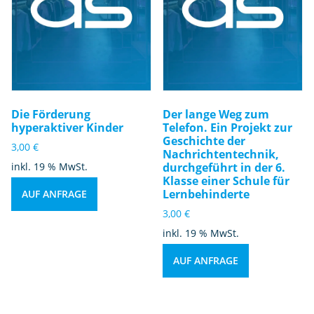
Die Förderung
Der lange Weg zum
hyperaktiver Kinder
Telefon. Ein Projekt zur
Geschichte der
3,00
€
Nachrichtentechnik,
inkl. 19 % MwSt.
durchgeführt in der 6.
Klasse einer Schule für
Lernbehinderte
AUF ANFRAGE
3,00
€
inkl. 19 % MwSt.
AUF ANFRAGE