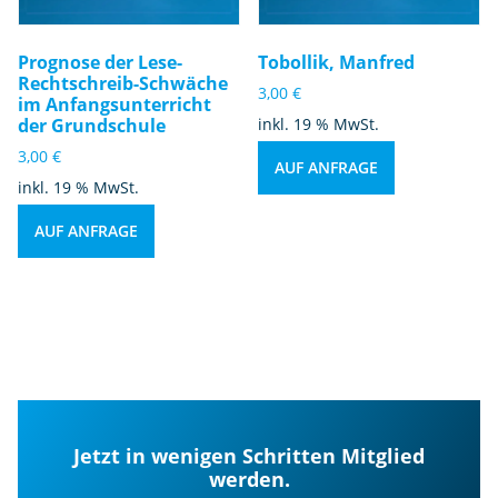
Prognose der Lese-
Tobollik, Manfred
Rechtschreib-Schwäche
3,00
€
im Anfangsunterricht
der Grundschule
inkl. 19 % MwSt.
3,00
€
AUF ANFRAGE
inkl. 19 % MwSt.
AUF ANFRAGE
Jetzt in wenigen Schritten Mitglied
werden.