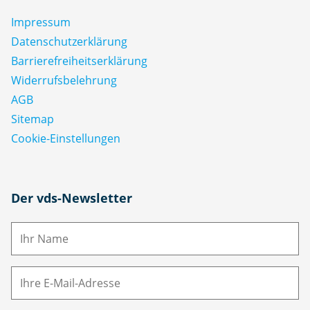
Impressum
Datenschutz­erklärung
Barrierefreiheitserklärung
Widerrufsbelehrung
AGB
Sitemap
Cookie-Einstellungen
N
Der vds-Newsletter
a
m
E-
e
M
ai
l