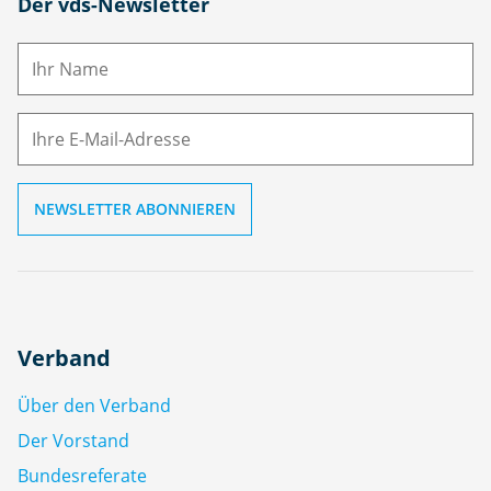
N
Der vds-Newsletter
a
m
E-
e
M
ai
l
Verband
Über den Verband
Der Vorstand
Bundesreferate