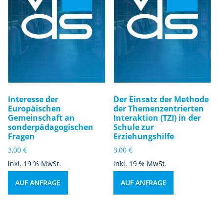
Interesse der
Der Einsatz der Methode
Europäischen
der Themenzentrierten
Gemeinschaft an
Interaktion (TZI) in der
sonderpädagogischen
Schule zur
Fragen
Erziehungshilfe
3,00
€
3,00
€
inkl. 19 % MwSt.
inkl. 19 % MwSt.
AUF ANFRAGE
AUF ANFRAGE