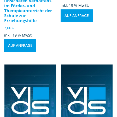
unsicheren Verhaltens
im Förder- und
inkl. 19 % MwSt.
Therapieunterricht der
Schule zur
AUF ANFRAGE
Erziehungshilfe
3,00
€
inkl. 19 % MwSt.
AUF ANFRAGE