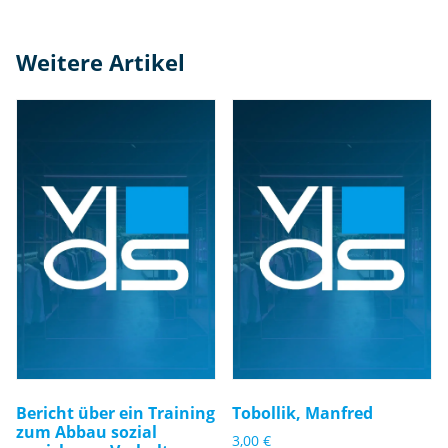
Weitere Artikel
Bericht über ein Training
Tobollik, Manfred
zum Abbau sozial
3,00
€