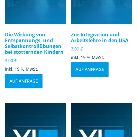
Die Wirkung von
Zur Integration und
Entspannungs- und
Arbeitslehre in den USA
Selbstkontrollübungen
3,00
€
bei stotternden Kindern
inkl. 19 % MwSt.
3,00
€
inkl. 19 % MwSt.
AUF ANFRAGE
AUF ANFRAGE