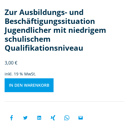
t
u
Zur Ausbildungs- und
at
Beschäftigungssituation
io
Jugendlicher mit niedrigem
n
Ju
schulischem
g
Qualifikationsniveau
e
n
3,00
€
dl
ic
inkl. 19 % MwSt.
h
e
IN DEN WARENKORB
r
m
it
ni
e
d