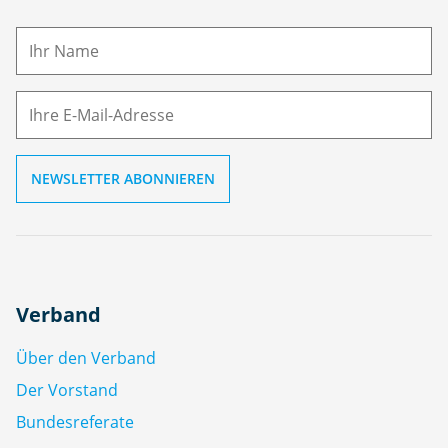
a
m
E-
e
M
ai
l
Verband
Über den Verband
Der Vorstand
Bundesreferate