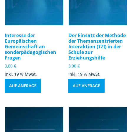
Interesse der
Der Einsatz der Methode
Europäischen
der Themenzentrierten
Gemeinschaft an
Interaktion (TZI) in der
sonderpädagogischen
Schule zur
Fragen
Erziehungshilfe
3,00
€
3,00
€
inkl. 19 % MwSt.
inkl. 19 % MwSt.
AUF ANFRAGE
AUF ANFRAGE