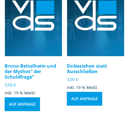
Bruno Bettelheim und
Einbeziehen statt
der Mythos“ der
Ausschließen
Schuldfrage“
3,00
€
3,00
€
inkl. 19 % MwSt.
inkl. 19 % MwSt.
AUF ANFRAGE
AUF ANFRAGE