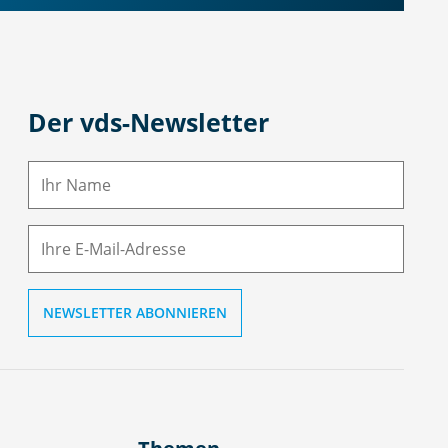
Der vds-Newsletter
N
a
m
E-
e
M
ai
l