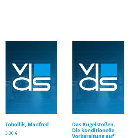
Tobollik, Manfred
Das Kugelstoßen.
Die konditionelle
3,00
€
Vorbereitung auf