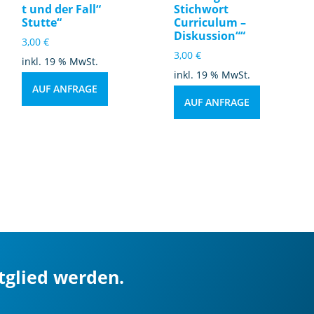
t und der Fall“
Stichwort
Stutte“
Curriculum –
Diskussion““
3,00
€
3,00
€
inkl. 19 % MwSt.
inkl. 19 % MwSt.
AUF ANFRAGE
AUF ANFRAGE
itglied werden.