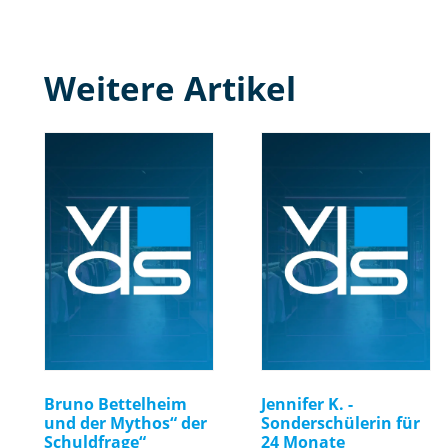
Weitere Artikel
Bruno Bettelheim
Jennifer K. -
und der Mythos“ der
Sonderschülerin für
Schuldfrage“
24 Monate