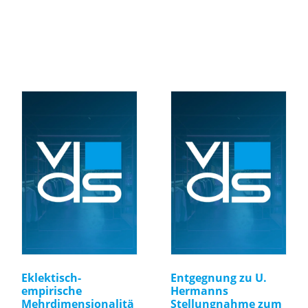
Eklektisch-
Entgegnung zu U.
empirische
Hermanns
Mehrdimensionalitä
Stellungnahme zum