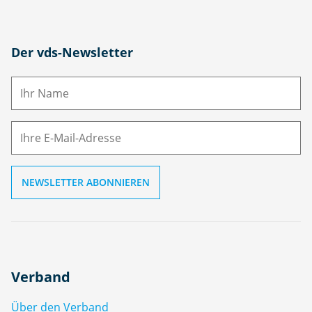
N
Der vds-Newsletter
a
m
E-
e
M
ai
l
Verband
Über den Verband