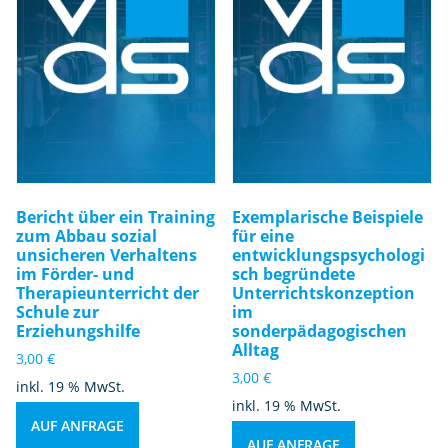
Bericht über ein Training
Exemplarische Beispiele
zum Abbau sozial
für eine
unsicheren Verhaltens
entwicklungspsychologi
im Förder- und
sch begründete
Therapieunterricht der
Unterrichtskonzeption
Schule zur
im
Erziehungshilfe
sonderpädagogischen
Alltag
3,00
€
3,00
€
inkl. 19 % MwSt.
inkl. 19 % MwSt.
AUF ANFRAGE
AUF ANFRAGE