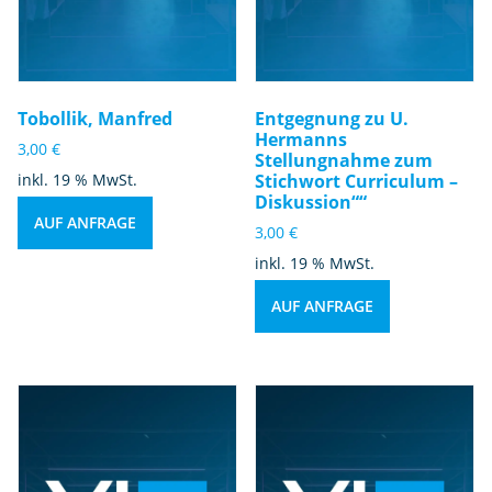
Tobollik, Manfred
Entgegnung zu U.
Hermanns
3,00
€
Stellungnahme zum
inkl. 19 % MwSt.
Stichwort Curriculum –
Diskussion““
AUF ANFRAGE
3,00
€
inkl. 19 % MwSt.
AUF ANFRAGE