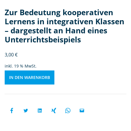
t
e
Zur Bedeutung kooperativen
g
Lernens in integrativen Klassen
r
a
– dargestellt an Hand eines
ti
Unterrichtsbeispiels
v
e
3,00
€
n
Kl
inkl. 19 % MwSt.
a
s
IN DEN WARENKORB
s
e
n
-
d
a
r