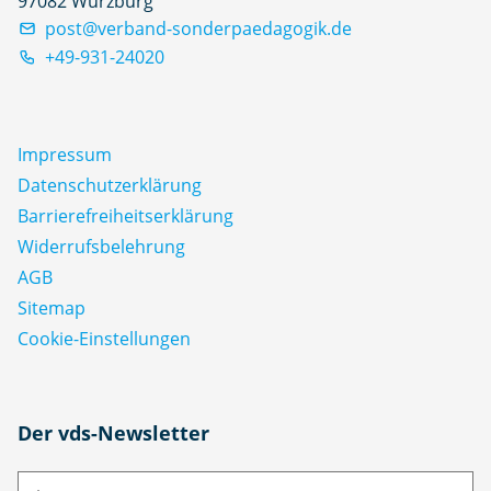
97082 Würzburg
post@verband-sonderpaedagogik.de
+49-931-24020
Impressum
Datenschutz­erklärung
Barrierefreiheitserklärung
Widerrufsbelehrung
AGB
Sitemap
Cookie-Einstellungen
N
Der vds-Newsletter
a
m