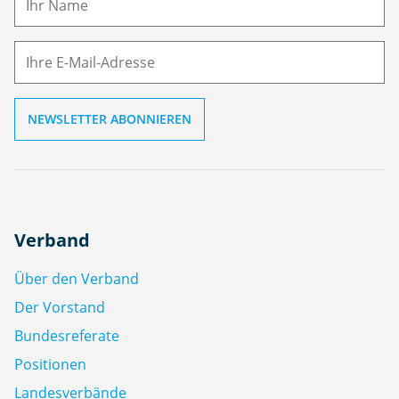
E-
e
M
ai
l
Verband
Über den Verband
Der Vorstand
Bundesreferate
Positionen
Landesverbände