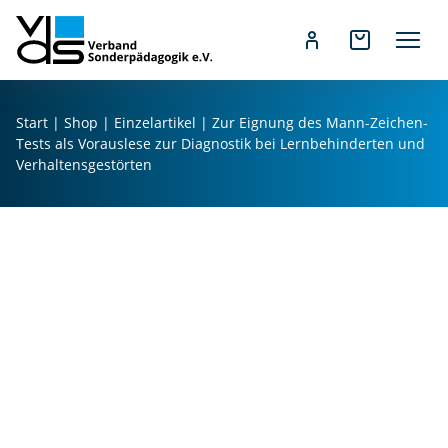
Z
u
Start
|
Shop
|
Einzelartikel
| Zur Eignung des Mann-Zeichen-
m
Tests als Vorauslese zur Diagnostik bei Lernbehinderten und
I
Verhaltensgestörten
n
h
a
l
t
s
p
r
i
n
g