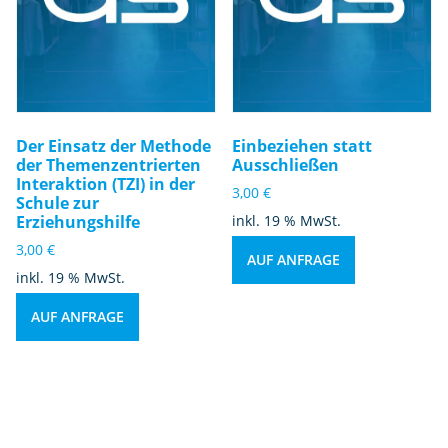
Der Einsatz der Methode
Einbeziehen statt
der Themenzentrierten
Ausschließen
Interaktion (TZI) in der
3,00
€
Schule zur
Erziehungshilfe
inkl. 19 % MwSt.
3,00
€
AUF ANFRAGE
inkl. 19 % MwSt.
AUF ANFRAGE