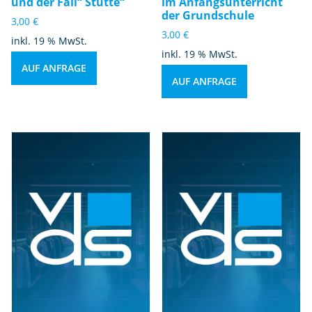
und der Fall“ Stutte“
im Anfangsunterricht
der Grundschule
3,00
€
3,00
€
inkl. 19 % MwSt.
inkl. 19 % MwSt.
AUF ANFRAGE
AUF ANFRAGE