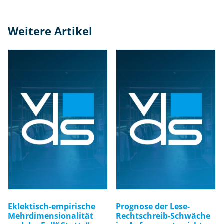
Weitere Artikel
Eklektisch-empirische
Prognose der Lese-
Mehrdimensionalität
Rechtschreib-Schwäche