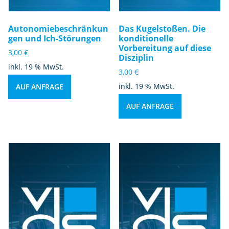
Autonomiebeschränkun
Das Kugelstoßen. Die
gen und Ich-Störungen
konditionelle
Vorbereitung auf diese
3,00
€
Disziplin
inkl. 19 % MwSt.
3,00
€
inkl. 19 % MwSt.
AUF ANFRAGE
AUF ANFRAGE