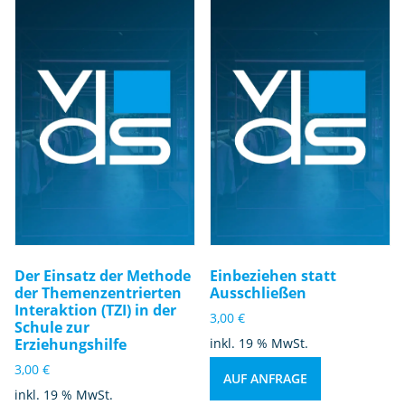
Der Einsatz der Methode
Einbeziehen statt
der Themenzentrierten
Ausschließen
Interaktion (TZI) in der
3,00
€
Schule zur
Erziehungshilfe
inkl. 19 % MwSt.
3,00
€
AUF ANFRAGE
inkl. 19 % MwSt.