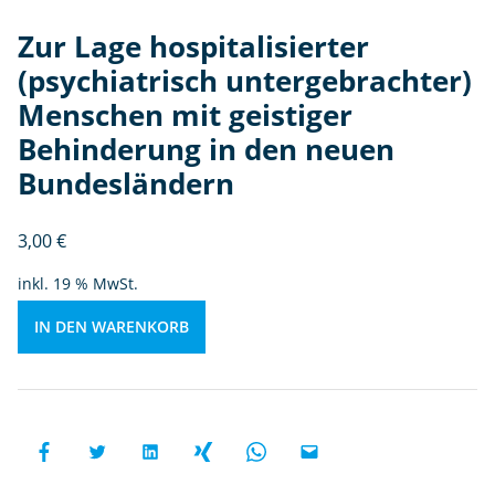
r
a
Zur Lage hospitalisierter
c
(psychiatrisch untergebrachter)
h
Menschen mit geistiger
te
r)
Behinderung in den neuen
M
Bundesländern
e
n
3,00
€
s
c
inkl. 19 % MwSt.
h
e
IN DEN WARENKORB
n
m
it
g
ei
st