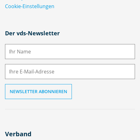
Cookie-Einstellungen
N
Der vds-Newsletter
a
m
E-
e
M
ai
l
Verband