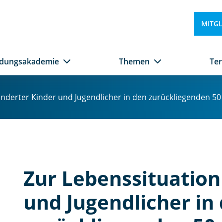
b
e
MITG
hi
n
d
ldungsakademie
Themen
Te
e
rt
e
nderter Kinder und Jugendlicher in den zurückliegenden 50 
r
Ki
n
d
e
r
Zur Lebenssituation
u
n
und Jugendlicher in
d
Ju