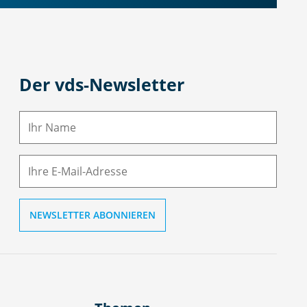
Der vds-Newsletter
N
a
m
E-
e
M
ai
l