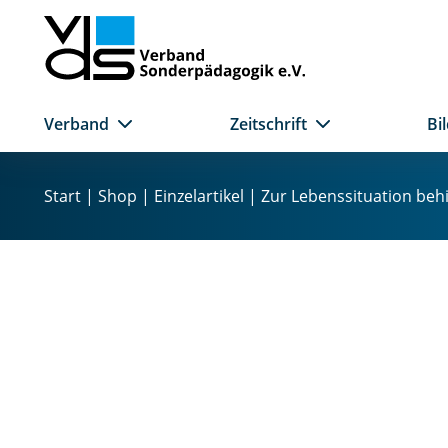
Verband
Zeitschrift
Bi
Z
u
Start
|
Shop
|
Einzelartikel
| Zur Lebenssituation behi
m
I
n
h
a
l
t
s
p
r