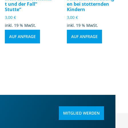
t und der Fall“
en bei stotternden
Stutte“
Kindern
3,00
€
3,00
€
inkl. 19 % MwSt.
inkl. 19 % MwSt.
AUF ANFRAGE
AUF ANFRAGE
MITGLIED WERDEN