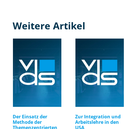
Weitere Artikel
Der Einsatz der
Zur Integration und
Methode der
Arbeitslehre in den
Themenzentrierten
USA