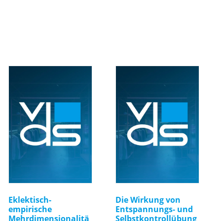
Eklektisch-
Die Wirkung von
empirische
Entspannungs- und
Mehrdimensionalitä
Selbstkontrollübung