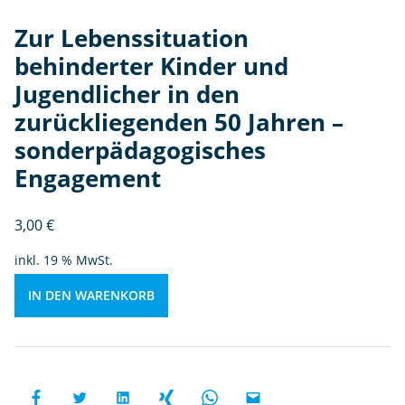
ic
Zur Lebenssituation
h
e
behinderter Kinder und
r
Jugendlicher in den
in
zurückliegenden 50 Jahren –
d
e
sonderpädagogisches
n
Engagement
z
u
3,00
€
r
ü
inkl. 19 % MwSt.
c
kl
IN DEN WARENKORB
ie
g
e
n
d