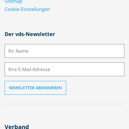
Sitemap
Cookie-Einstellungen
N
Der vds-Newsletter
a
m
E-
e
M
ai
l
Verband