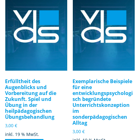
Erfülltheit des
Exemplarische Beispiele
Augenblicks und
für eine
Vorbereitung auf die
entwicklungspsychologi
Zukunft. Spiel und
sch begründete
Übung in der
Unterrichtskonzeption
heilpädagogischen
im
Übungsbehandlung
sonderpädagogischen
Alltag
3,00
€
3,00
€
inkl. 19 % MwSt.