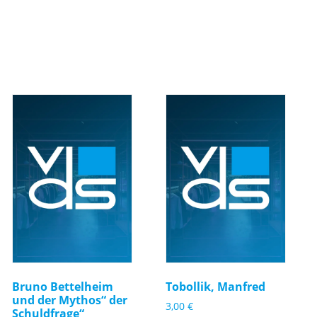
Bruno Bettelheim
Tobollik, Manfred
und der Mythos“ der
3,00
€
Schuldfrage“