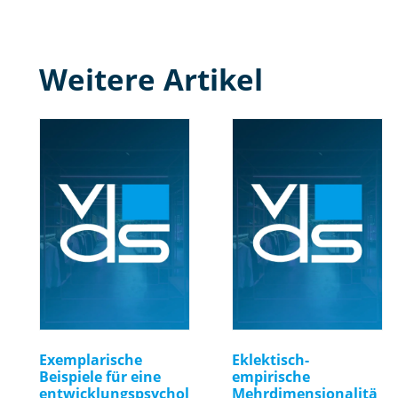
Weitere Artikel
Exemplarische
Eklektisch-
Beispiele für eine
empirische
entwicklungspsychol
Mehrdimensionalitä