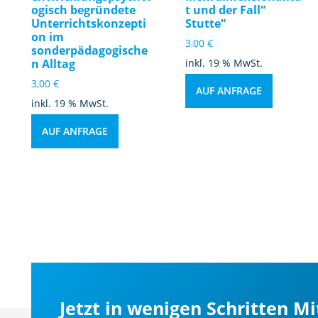
ogisch begründete
t und der Fall“
Unterrichtskonzepti
Stutte“
on im
3,00
€
sonderpädagogische
n Alltag
inkl. 19 % MwSt.
3,00
€
AUF ANFRAGE
inkl. 19 % MwSt.
AUF ANFRAGE
Jetzt in wenigen Schritten M