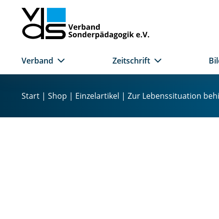
Verband
Zeitschrift
Bi
Z
u
Start
|
Shop
|
Einzelartikel
| Zur Lebenssituation beh
m
I
n
h
a
l
t
s
p
r