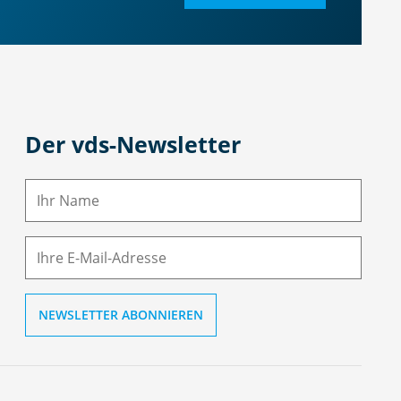
Der vds-Newsletter
N
a
m
E-
e
M
ai
l