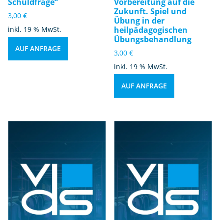
Schuldfrage“
Vorbereitung auf die
Zukunft. Spiel und
3,00
€
Übung in der
inkl. 19 % MwSt.
heilpädagogischen
Übungsbehandlung
AUF ANFRAGE
3,00
€
inkl. 19 % MwSt.
AUF ANFRAGE