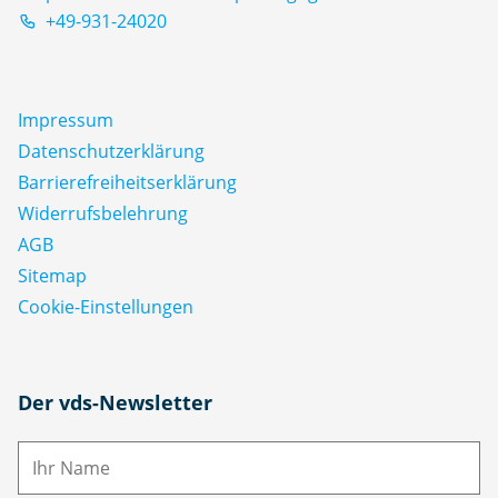
+49-931-24020
Impressum
Datenschutz­erklärung
Barrierefreiheitserklärung
Widerrufsbelehrung
AGB
Sitemap
Cookie-Einstellungen
N
Der vds-Newsletter
a
m
E-
e