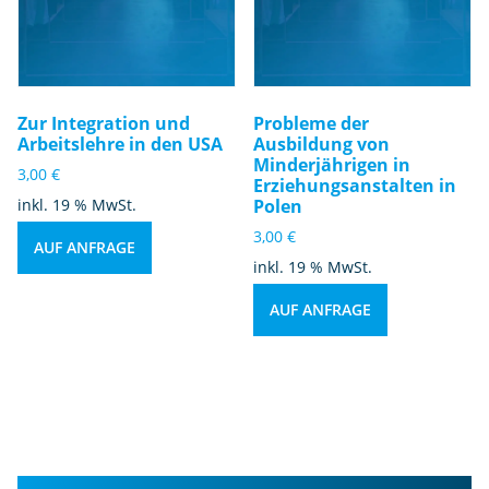
Zur Integration und
Probleme der
Arbeitslehre in den USA
Ausbildung von
Minderjährigen in
3,00
€
Erziehungsanstalten in
inkl. 19 % MwSt.
Polen
3,00
€
AUF ANFRAGE
inkl. 19 % MwSt.
AUF ANFRAGE