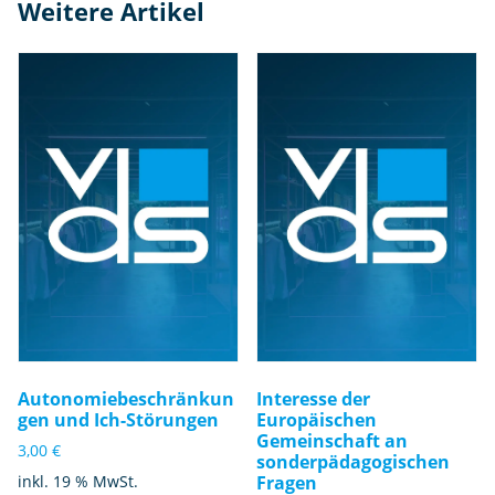
Weitere Artikel
Autonomiebeschränkun
Interesse der
gen und Ich-Störungen
Europäischen
Gemeinschaft an
3,00
€
sonderpädagogischen
inkl. 19 % MwSt.
Fragen