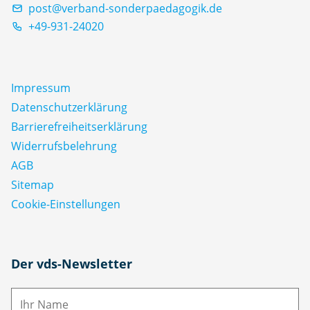
post@verband-sonderpaedagogik.de
+49-931-24020
Impressum
Datenschutz­erklärung
Barrierefreiheitserklärung
Widerrufsbelehrung
AGB
Sitemap
Cookie-Einstellungen
N
Der vds-Newsletter
a
m
E-