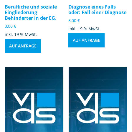
Berufliche und soziale
Diagnose eines Falls
Eingliederung
oder: Fall einer Diagnose
Behinderter in der EG.
3,00
€
3,00
€
inkl. 19 % MwSt.
inkl. 19 % MwSt.
AUF ANFRAGE
AUF ANFRAGE