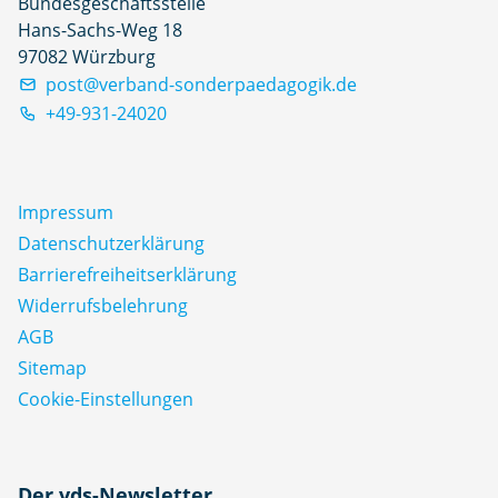
Bundesgeschäftsstelle
Hans-Sachs-Weg 18
97082 Würzburg
post@verband-sonderpaedagogik.de
+49-931-24020
Impressum
Datenschutz­erklärung
Barrierefreiheitserklärung
Widerrufsbelehrung
AGB
Sitemap
Cookie-Einstellungen
N
Der vds-Newsletter