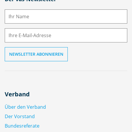
a
m
E-
e
M
ai
l
Verband
Über den Verband
Der Vorstand
Bundesreferate