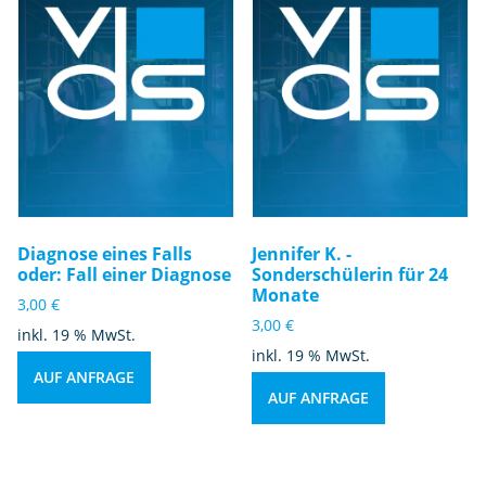
Diagnose eines Falls
Jennifer K. -
oder: Fall einer Diagnose
Sonderschülerin für 24
Monate
3,00
€
3,00
€
inkl. 19 % MwSt.
inkl. 19 % MwSt.
AUF ANFRAGE
AUF ANFRAGE