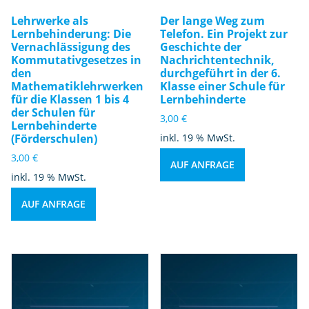
Lehrwerke als
Der lange Weg zum
Lernbehinderung: Die
Telefon. Ein Projekt zur
Vernachlässigung des
Geschichte der
Kommutativgesetzes in
Nachrichtentechnik,
den
durchgeführt in der 6.
Mathematiklehrwerken
Klasse einer Schule für
für die Klassen 1 bis 4
Lernbehinderte
der Schulen für
3,00
€
Lernbehinderte
(Förderschulen)
inkl. 19 % MwSt.
3,00
€
AUF ANFRAGE
inkl. 19 % MwSt.
AUF ANFRAGE