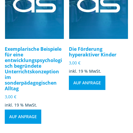
Exemplarische Beispiele
Die Förderung
für eine
hyperaktiver Kinder
entwicklungspsychologi
3,00
€
sch begründete
Unterrichtskonzeption
inkl. 19 % MwSt.
im
sonderpädagogischen
AUF ANFRAGE
Alltag
3,00
€
inkl. 19 % MwSt.
AUF ANFRAGE