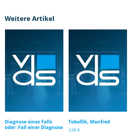
Weitere Artikel
Diagnose eines Falls
Tobollik, Manfred
oder: Fall einer Diagnose
3,00
€