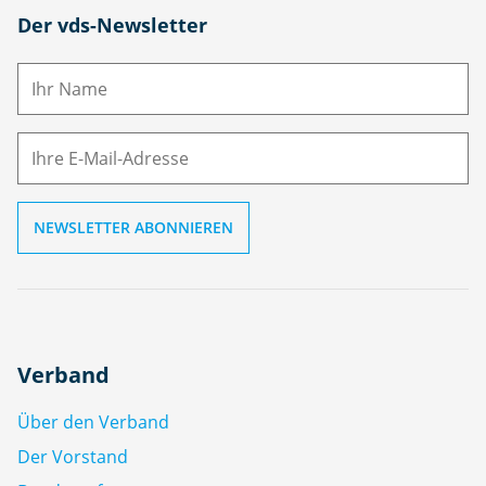
N
Der vds-Newsletter
a
m
E-
e
M
ai
l
Verband
Über den Verband
Der Vorstand