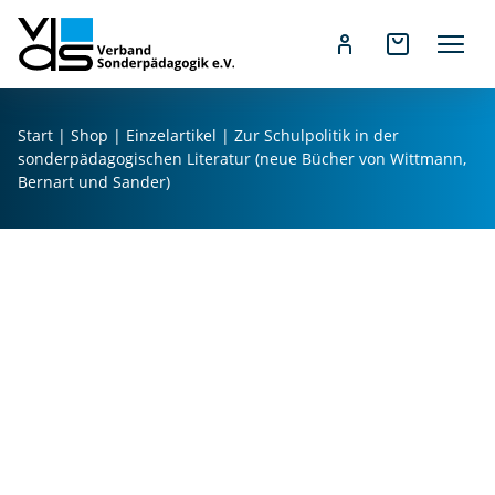
Z
u
Start
|
Shop
|
Einzelartikel
| Zur Schulpolitik in der
m
sonderpädagogischen Literatur (neue Bücher von Wittmann,
I
Bernart und Sander)
n
h
a
l
t
s
p
r
i
n
g