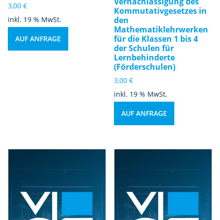
Vernachlässigung des
3,00
€
Kommutativgesetzes in
inkl. 19 % MwSt.
den
Mathematiklehrwerken
für die Klassen 1 bis 4
AUF ANFRAGE
der Schulen für
Lernbehinderte
(Förderschulen)
3,00
€
inkl. 19 % MwSt.
AUF ANFRAGE