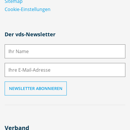
Sitemap
Cookie-Einstellungen
N
Der vds-Newsletter
a
m
E-
e
M
ai
l
Verband