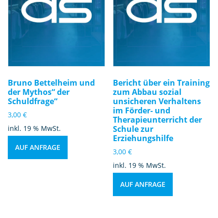
Bruno Bettelheim und
Bericht über ein Training
der Mythos“ der
zum Abbau sozial
Schuldfrage“
unsicheren Verhaltens
im Förder- und
3,00
€
Therapieunterricht der
inkl. 19 % MwSt.
Schule zur
Erziehungshilfe
AUF ANFRAGE
3,00
€
inkl. 19 % MwSt.
AUF ANFRAGE