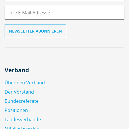
M
ai
l
Verband
Über den Verband
Der Vorstand
Bundesreferate
Positionen
Landesverbände
Mitglied werden