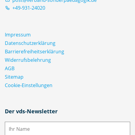
+49-931-24020
Impressum
Datenschutz­erklärung
Barrierefreiheitserklärung
Widerrufsbelehrung
AGB
Sitemap
Cookie-Einstellungen
N
Der vds-Newsletter
a
m
E-
e