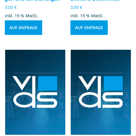
e
3,00
€
3,00
€
n
inkl. 19 % MwSt.
inkl. 19 % MwSt.
M
e
AUF ANFRAGE
AUF ANFRAGE
n
g
e