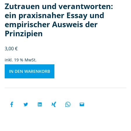
xi
Zutrauen und verantworten:
s
ein praxisnaher Essay und
n
a
empirischer Ausweis der
h
Prinzipien
e
r
3,00
€
E
s
inkl. 19 % MwSt.
s
a
IN DEN WARENKORB
y
u
n
d
e
m
pi
ri