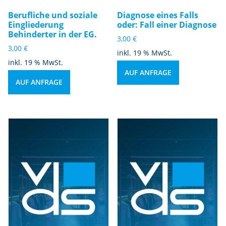
Berufliche und soziale
Diagnose eines Falls
Eingliederung
oder: Fall einer Diagnose
Behinderter in der EG.
3,00
€
3,00
€
inkl. 19 % MwSt.
inkl. 19 % MwSt.
AUF ANFRAGE
AUF ANFRAGE