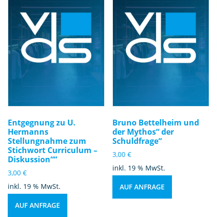
Entgegnung zu U.
Bruno Bettelheim und
Hermanns
der Mythos“ der
Stellungnahme zum
Schuldfrage“
Stichwort Curriculum –
3,00
€
Diskussion““
inkl. 19 % MwSt.
3,00
€
inkl. 19 % MwSt.
AUF ANFRAGE
AUF ANFRAGE