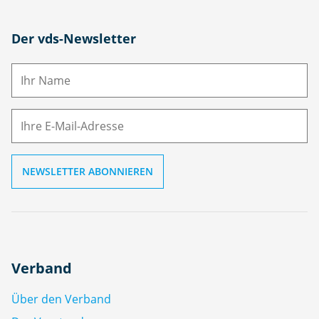
N
Der vds-Newsletter
a
m
E-
e
M
ai
l
Verband
Über den Verband