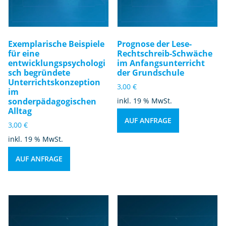
Exemplarische Beispiele
Prognose der Lese-
für eine
Rechtschreib-Schwäche
entwicklungspsychologi
im Anfangsunterricht
sch begründete
der Grundschule
Unterrichtskonzeption
3,00
€
im
sonderpädagogischen
inkl. 19 % MwSt.
Alltag
AUF ANFRAGE
3,00
€
inkl. 19 % MwSt.
AUF ANFRAGE