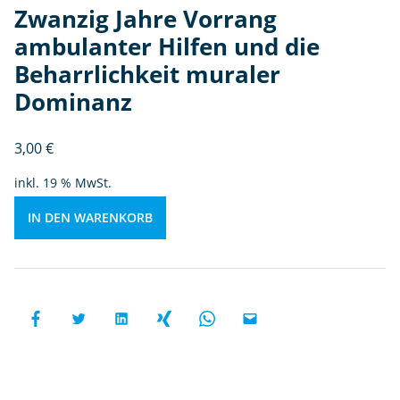
Zwanzig Jahre Vorrang
te
r
ambulanter Hilfen und die
H
Beharrlichkeit muraler
ilf
Dominanz
e
n
u
3,00
€
n
inkl. 19 % MwSt.
d
di
IN DEN WARENKORB
e
B
e
h
a
rr
li
c
h