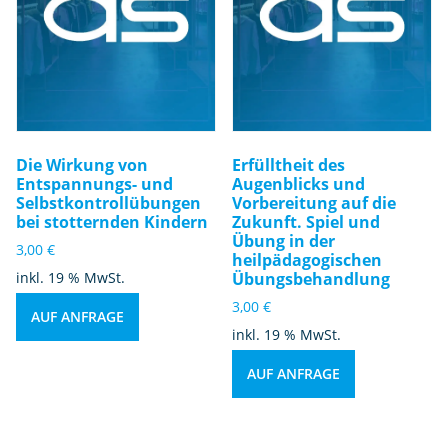
Die Wirkung von
Erfülltheit des
Entspannungs- und
Augenblicks und
Selbstkontrollübungen
Vorbereitung auf die
bei stotternden Kindern
Zukunft. Spiel und
Übung in der
3,00
€
heilpädagogischen
inkl. 19 % MwSt.
Übungsbehandlung
3,00
€
AUF ANFRAGE
inkl. 19 % MwSt.
AUF ANFRAGE