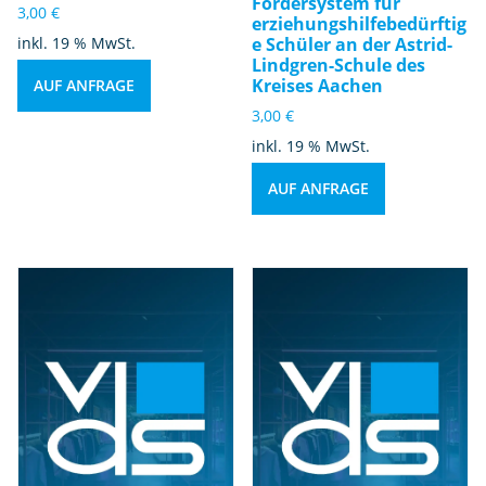
Fördersystem für
3,00
€
erziehungshilfebedürftig
inkl. 19 % MwSt.
e Schüler an der Astrid-
Lindgren-Schule des
Kreises Aachen
AUF ANFRAGE
3,00
€
inkl. 19 % MwSt.
AUF ANFRAGE