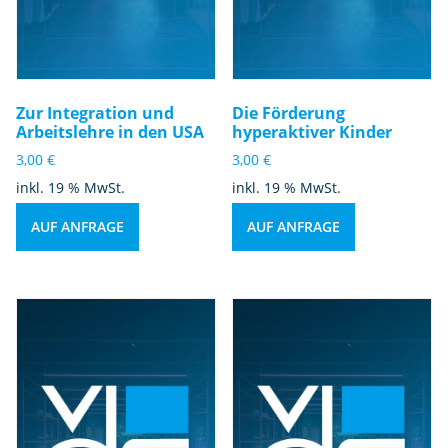
Zur Integration und
Die Förderung
Arbeitslehre in den USA
hyperaktiver Kinder
3,00
€
3,00
€
inkl. 19 % MwSt.
inkl. 19 % MwSt.
AUF ANFRAGE
AUF ANFRAGE