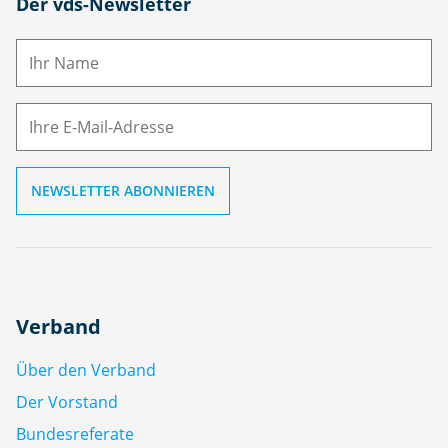
N
Der vds-Newsletter
a
m
E-
e
M
ai
l
Verband
Über den Verband
Der Vorstand
Bundesreferate