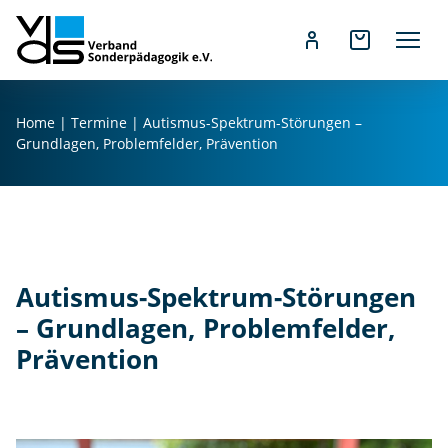
Z
u
Home
|
Termine
|
Autismus-Spektrum-Störungen –
m
Grundlagen, Problemfelder, Prävention
I
n
h
a
l
t
Autismus-Spektrum-Störungen
s
– Grundlagen, Problemfelder,
p
Prävention
r
i
n
g