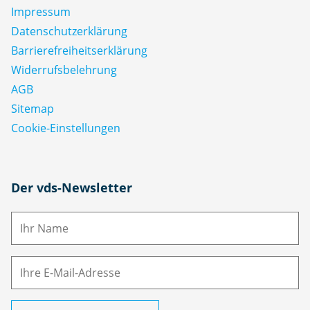
Impressum
Datenschutz­erklärung
Barrierefreiheitserklärung
Widerrufsbelehrung
AGB
Sitemap
Cookie-Einstellungen
N
Der vds-Newsletter
a
m
E-
e
M
ai
l