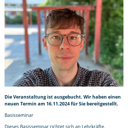
e
n
Die Veranstaltung ist ausgebucht. Wir haben einen
neuen Termin am 16.11.2024 für Sie bereitgestellt.
Basisseminar
Dieses Basisseminar richtet sich an Lehrkräfte,