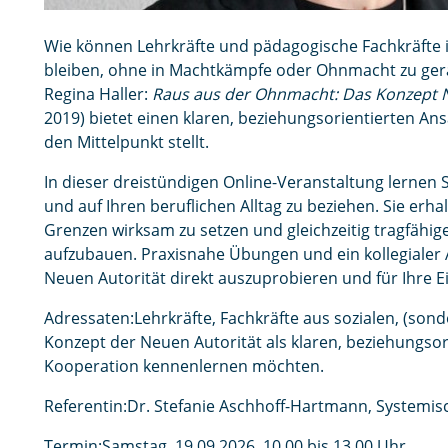
Wie können Lehrkräfte und pädagogische Fachkräfte 
bleiben, ohne in Machtkämpfe oder Ohnmacht zu ger
Regina Haller:
Raus aus der Ohnmacht: Das Konzept Neu
2019) bietet einen klaren, beziehungsorientierten Ans
den Mittelpunkt stellt.
In dieser dreistündigen Online-Veranstaltung lernen 
und auf Ihren beruflichen Alltag zu beziehen. Sie er
Grenzen wirksam zu setzen und gleichzeitig tragfähig
aufzubauen. Praxisnahe Übungen und ein kollegialer 
Neuen Autorität direkt auszuprobieren und für Ihre 
Adressaten:Lehrkräfte, Fachkräfte aus sozialen, (so
Konzept der Neuen Autorität als klaren, beziehungsor
Kooperation kennenlernen möchten.
Referentin:Dr. Stefanie Aschhoff-Hartmann, Systemis
Termin:Samstag, 19.09.2026, 10.00 bis 13.00 Uhr