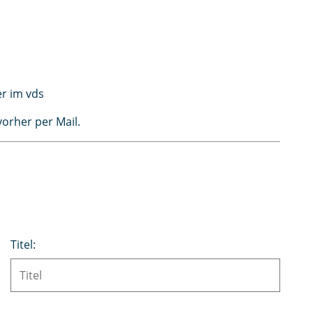
er im vds
vorher per Mail.
Titel: