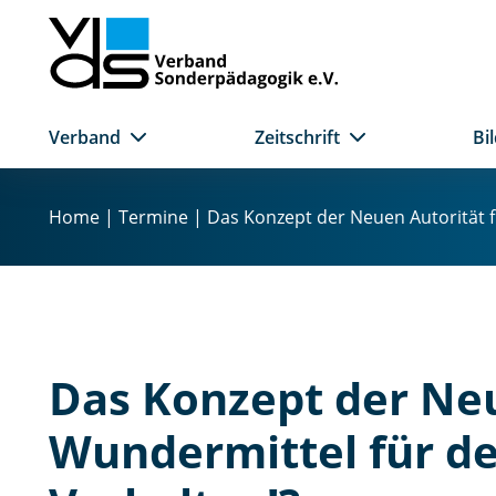
Verband
Zeitschrift
Bi
Z
u
Home
|
Termine
|
Das Konzept der Neuen Autorität f
m
I
n
h
a
l
Das Konzept der Neue
t
s
Wundermittel für d
p
r