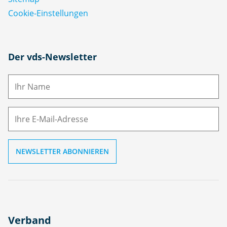
Cookie-Einstellungen
N
Der vds-Newsletter
a
m
E-
e
M
ai
l
Verband