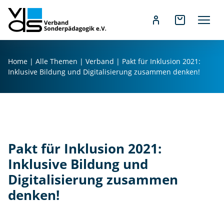
Z
u
Home
|
Alle Themen
|
Verband
|
Pakt für Inklusion 2021:
m
Inklusive Bildung und Digitalisierung zusammen denken!
I
n
h
a
l
t
Pakt für Inklusion 2021:
s
Inklusive Bildung und
p
Digitalisierung zusammen
r
i
denken!
n
g