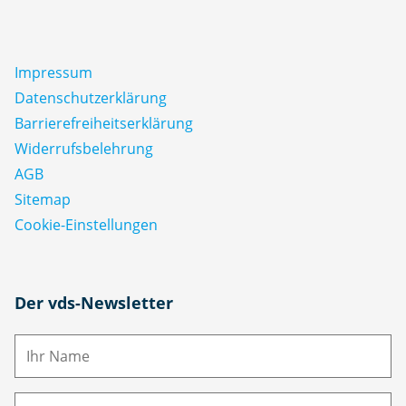
Impressum
Datenschutz­erklärung
Barrierefreiheitserklärung
Widerrufsbelehrung
AGB
Sitemap
Cookie-Einstellungen
N
Der vds-Newsletter
a
m
E-
e
M
ai