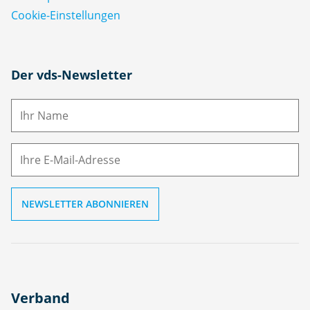
Cookie-Einstellungen
N
Der vds-Newsletter
a
m
E-
e
M
ai
l
Verband