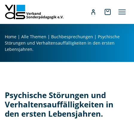
Z
u
Home
|
Alle Themen
|
Buchbesprechungen
|
Psychische
m
Störungen und Verhaltensauffälligkeiten in den ersten
I
Lebensjahren.
n
h
a
l
t
s
Psychische Störungen und
p
Verhaltensauffälligkeiten in
r
den ersten Lebensjahren.
i
n
g