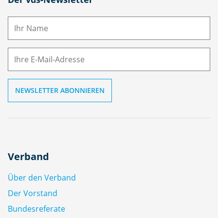
a
m
E-
e
M
ai
l
Verband
Über den Verband
Der Vorstand
Bundesreferate