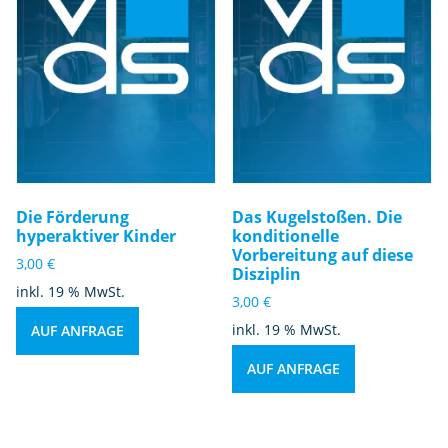
Die Förderung
Das Kugelstoßen. Die
hyperaktiver Kinder
konditionelle
Vorbereitung auf diese
3,00
€
Disziplin
inkl. 19 % MwSt.
3,00
€
inkl. 19 % MwSt.
AUF ANFRAGE
AUF ANFRAGE