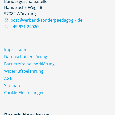
Bundesgeschäftsstelle
Hans-Sachs-Weg 18
97082 Würzburg
post@verband-sonderpaedagogik.de
+49-931-24020
Impressum
Datenschutz­erklärung
Barrierefreiheitserklärung
Widerrufsbelehrung
AGB
Sitemap
Cookie-Einstellungen
N
Der vds-Newsletter