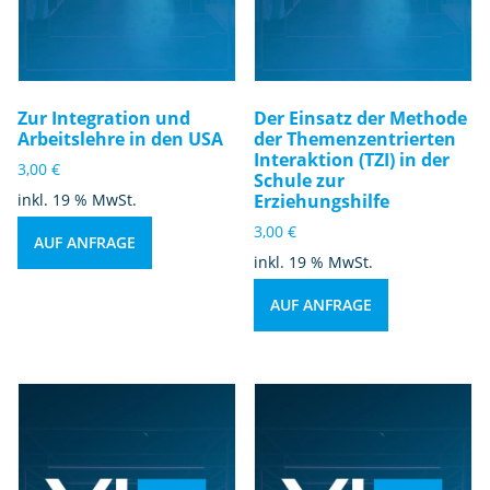
Zur Integration und
Der Einsatz der Methode
Arbeitslehre in den USA
der Themenzentrierten
Interaktion (TZI) in der
3,00
€
Schule zur
inkl. 19 % MwSt.
Erziehungshilfe
3,00
€
AUF ANFRAGE
inkl. 19 % MwSt.
AUF ANFRAGE