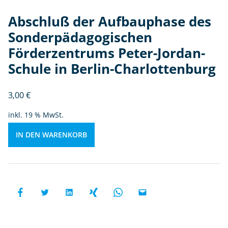
o
gi
Abschluß der Aufbauphase des
s
Sonderpädagogischen
c
h
Förderzentrums Peter-Jordan-
e
Schule in Berlin-Charlottenburg
n
F
3,00
€
ö
r
inkl. 19 % MwSt.
d
e
IN DEN WARENKORB
rz
e
n
tr
u
m
s