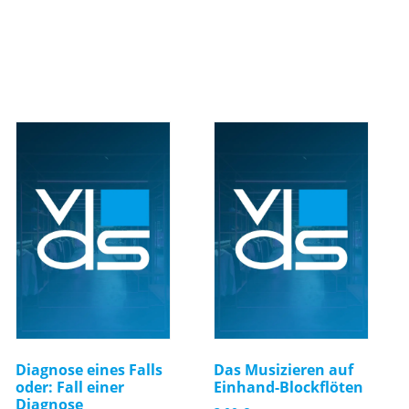
Diagnose eines Falls
Das Musizieren auf
oder: Fall einer
Einhand-Blockflöten
Diagnose