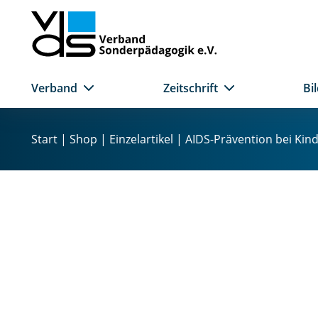
Verband
Zeitschrift
Bi
Z
u
Start
|
Shop
|
Einzelartikel
| AIDS-Prävention bei Kin
m
I
n
h
a
l
t
s
p
r