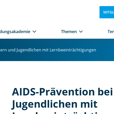
ä
v
MITG
e
n
ti
ldungsakademie
Themen
Te
o
n
b
dern und Jugendlichen mit Lernbeeinträchtigungen
ei
Ki
n
d
e
r
n
AIDS-Prävention bei
u
n
Jugendlichen mit
d
Ju