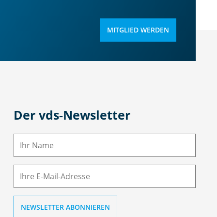
MITGLIED WERDEN
Der vds-Newsletter
N
a
m
E-
e
M
ai
l