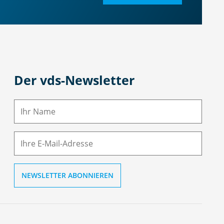
Der vds-Newsletter
N
a
m
E-
e
M
ai
l