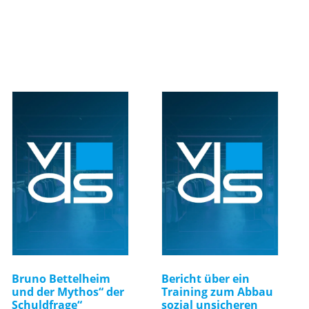
Bruno Bettelheim
Bericht über ein
und der Mythos“ der
Training zum Abbau
Schuldfrage“
sozial unsicheren