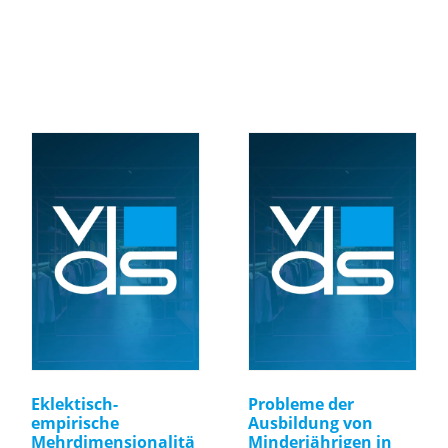
Eklektisch-
Probleme der
empirische
Ausbildung von
Mehrdimensionalitä
Minderjährigen in