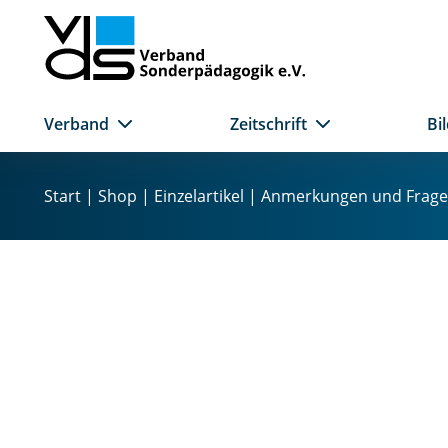
Verband
Zeitschrift
Bi
Z
u
Start
|
Shop
|
Einzelartikel
| Anmerkungen und Fragen z
m
I
n
h
a
l
t
s
p
r