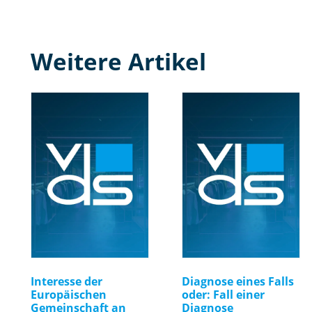
Weitere Artikel
Interesse der
Diagnose eines Falls
Europäischen
oder: Fall einer
Gemeinschaft an
Diagnose