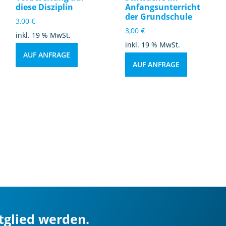
diese Disziplin
Anfangsunterricht
nf
der Grundschule
o
3,00
€
3,00
€
r
inkl. 19 % MwSt.
d
inkl. 19 % MwSt.
AUF ANFRAGE
e
AUF ANFRAGE
r
u
n
g
e
n
M
e
n
g
e
itglied werden.