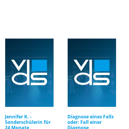
Jennifer K. -
Diagnose eines Falls
Sonderschülerin für
oder: Fall einer
24 Monate
Diagnose