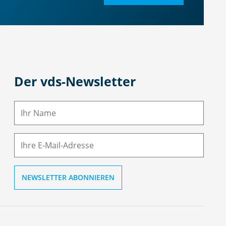
Der vds-Newsletter
N
a
m
E-
e
M
ai
l