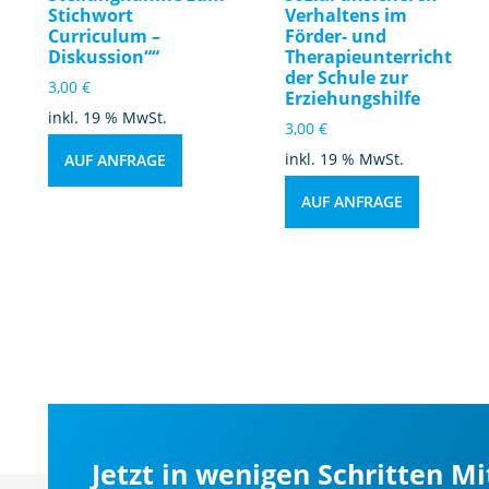
Stichwort
Verhaltens im
Curriculum –
Förder- und
Diskussion““
Therapieunterricht
der Schule zur
3,00
€
Erziehungshilfe
inkl. 19 % MwSt.
3,00
€
inkl. 19 % MwSt.
AUF ANFRAGE
AUF ANFRAGE
Jetzt in wenigen Schritten M