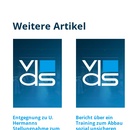
Weitere Artikel
Entgegnung zu U.
Bericht über ein
Hermanns
Training zum Abbau
Stellungnahme zum
sozial unsicheren