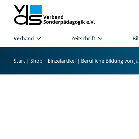
Verband
Zeitschrift
Bi
Z
u
Start
|
Shop
|
Einzelartikel
| Beruﬂiche Bildung von J
m
I
n
h
a
l
t
s
p
r