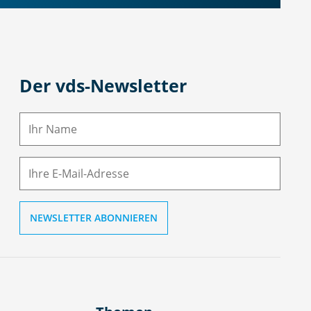
Der vds-Newsletter
N
a
m
E-
e
M
ai
l