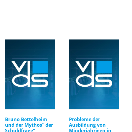
Bruno Bettelheim
Probleme der
und der Mythos“ der
Ausbildung von
Schuldfrage“
Minderjährigen in