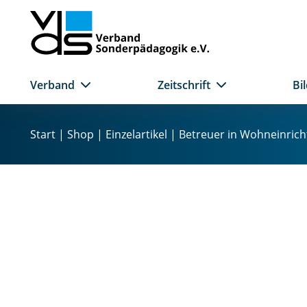
Verband
Zeitschrift
Bi
Z
u
Start
|
Shop
|
Einzelartikel
| Betreuer in Wohneinrich
m
I
n
h
a
l
t
s
p
r