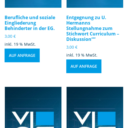
Berufliche und soziale
Entgegnung zu U.
Eingliederung
Hermanns
Behinderter in der EG.
Stellungnahme zum
Stichwort Curriculum –
3,00
€
Diskussion““
inkl. 19 % MwSt.
3,00
€
inkl. 19 % MwSt.
AUF ANFRAGE
AUF ANFRAGE