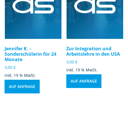
Jennifer K. -
Zur Integration und
Sonderschülerin für 24
Arbeitslehre in den USA
Monate
3,00
€
3,00
€
inkl. 19 % MwSt.
inkl. 19 % MwSt.
AUF ANFRAGE
AUF ANFRAGE