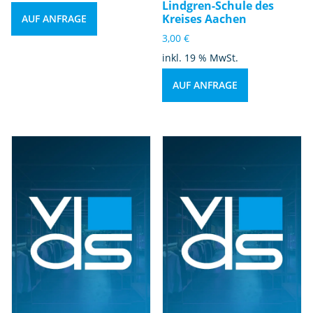
Lindgren-Schule des
Kreises Aachen
AUF ANFRAGE
3,00
€
inkl. 19 % MwSt.
AUF ANFRAGE