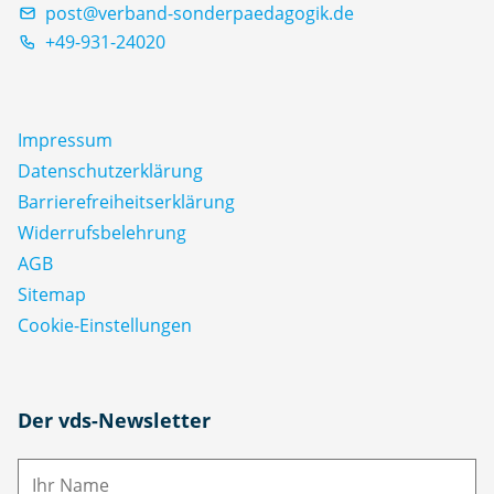
post@verband-sonderpaedagogik.de
+49-931-24020
Impressum
Datenschutz­erklärung
Barrierefreiheitserklärung
Widerrufsbelehrung
AGB
Sitemap
Cookie-Einstellungen
N
Der vds-Newsletter
a
m
E-