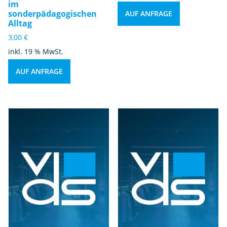
im
sonderpädagogischen
AUF ANFRAGE
Alltag
3,00
€
inkl. 19 % MwSt.
AUF ANFRAGE