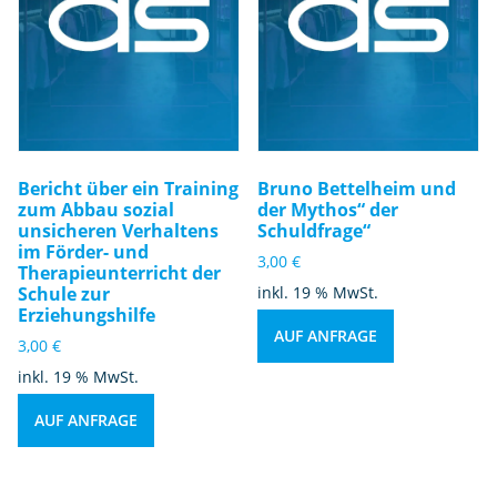
Bericht über ein Training
Bruno Bettelheim und
zum Abbau sozial
der Mythos“ der
unsicheren Verhaltens
Schuldfrage“
im Förder- und
3,00
€
Therapieunterricht der
Schule zur
inkl. 19 % MwSt.
Erziehungshilfe
AUF ANFRAGE
3,00
€
inkl. 19 % MwSt.
AUF ANFRAGE