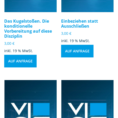
Das Kugelstoßen. Die
Einbeziehen statt
konditionelle
Ausschließen
Vorbereitung auf diese
3,00
€
Disziplin
inkl. 19 % MwSt.
3,00
€
inkl. 19 % MwSt.
AUF ANFRAGE
AUF ANFRAGE