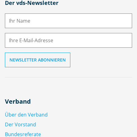
N
Der vds-Newsletter
a
m
E-
e
M
ai
l
Verband
Über den Verband
Der Vorstand
Bundesreferate