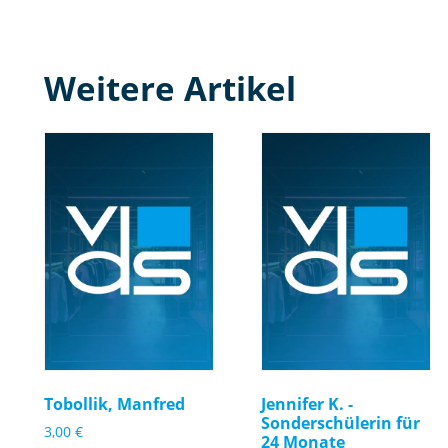
Weitere Artikel
Tobollik, Manfred
Jennifer K. -
Sonderschülerin für
3,00
€
24 Monate