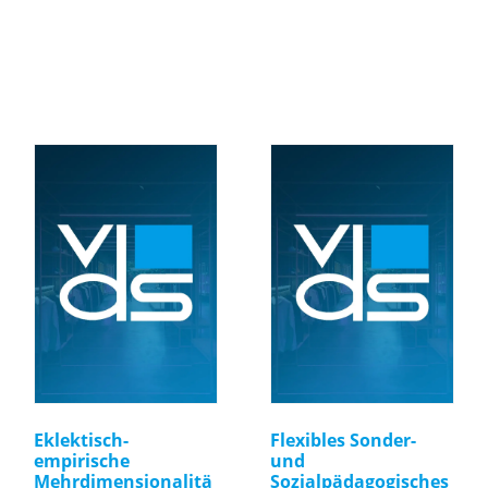
Eklektisch-
Flexibles Sonder-
empirische
und
Mehrdimensionalitä
Sozialpädagogisches