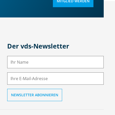
MITGLIED WERDEN
Der vds-Newsletter
N
a
m
E-
e
M
ai
l