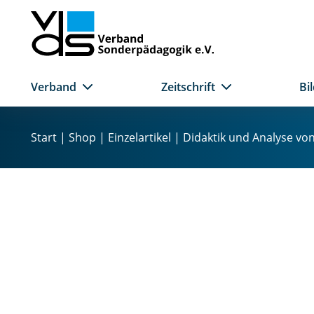
Verband
Zeitschrift
Bi
Z
u
Start
|
Shop
|
Einzelartikel
| Didaktik und Analyse von
m
I
n
h
a
l
t
s
p
r