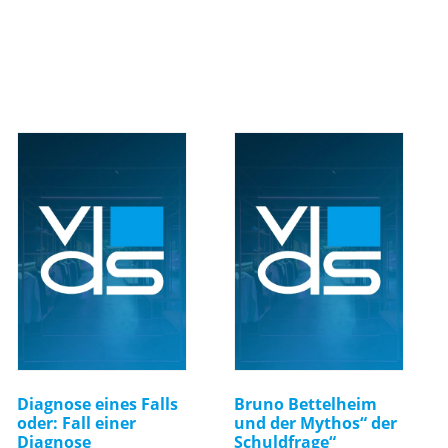
Diagnose eines Falls
Bruno Bettelheim
oder: Fall einer
und der Mythos“ der
Diagnose
Schuldfrage“