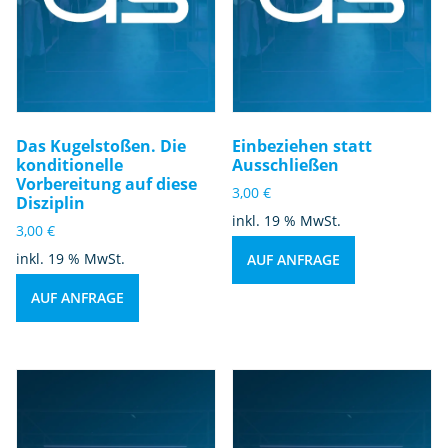
Das Kugelstoßen. Die
Einbeziehen statt
konditionelle
Ausschließen
Vorbereitung auf diese
3,00
€
Disziplin
inkl. 19 % MwSt.
3,00
€
inkl. 19 % MwSt.
AUF ANFRAGE
AUF ANFRAGE