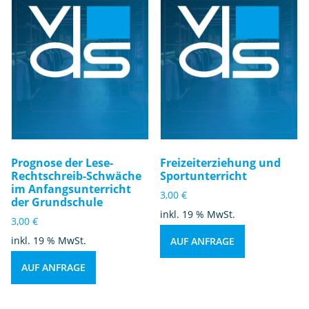
Prognose der Lese-
Freizeiterziehung und
Rechtschreib-Schwäche
Sportunterricht
im Anfangsunterricht
3,00
€
der Grundschule
inkl. 19 % MwSt.
3,00
€
inkl. 19 % MwSt.
AUF ANFRAGE
AUF ANFRAGE