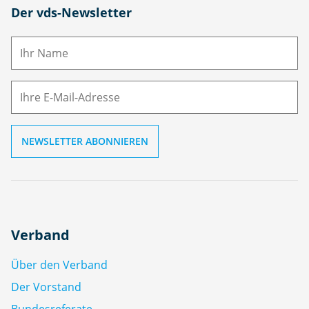
N
Der vds-Newsletter
a
m
E-
e
M
ai
l
Verband
Über den Verband
Der Vorstand
Bundesreferate