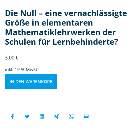
e
n
Die Null – eine vernachlässigte
ta
Größe in elementaren
r
e
Mathematiklehrwerken der
n
Schulen für Lernbehinderte?
M
at
3,00
€
h
e
inkl. 19 % MwSt.
m
at
IN DEN WARENKORB
ik
le
h
r
w
e
rk