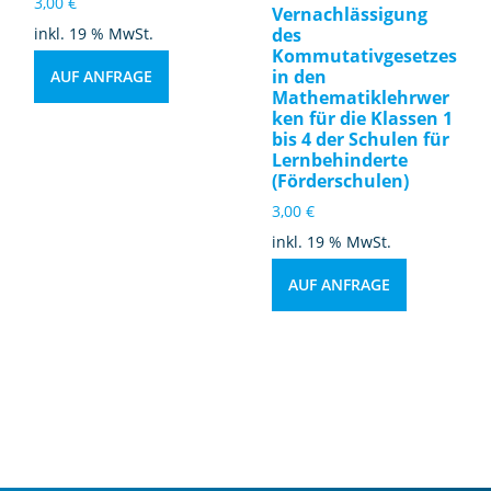
3,00
€
Vernachlässigung
inkl. 19 % MwSt.
des
Kommutativgesetzes
in den
AUF ANFRAGE
Mathematiklehrwer
ken für die Klassen 1
bis 4 der Schulen für
Lernbehinderte
(Förderschulen)
3,00
€
inkl. 19 % MwSt.
AUF ANFRAGE