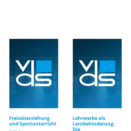
Freizeiterziehung
Lehrwerke als
und Sportunterricht
Lernbehinderung:
Die