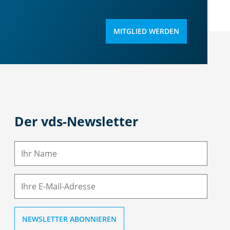
MITGLIED WERDEN
Der vds-Newsletter
N
a
m
E-
e
M
ai
l