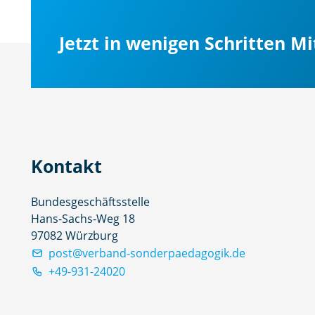
Jetzt in wenigen Schritten M
Kontakt
Bundesgeschäftsstelle
Hans-Sachs-Weg 18
97082 Würzburg
post@verband-sonderpaedagogik.de
+49-931-24020