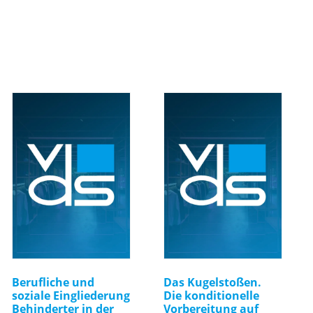
Berufliche und
Das Kugelstoßen.
soziale Eingliederung
Die konditionelle
Behinderter in der
Vorbereitung auf