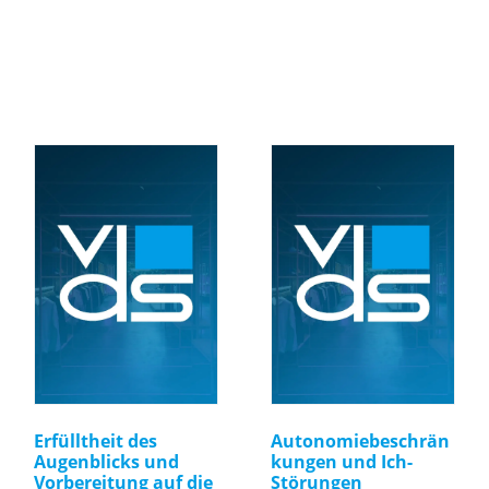
Erfülltheit des
Autonomiebeschrän
Augenblicks und
kungen und Ich-
Vorbereitung auf die
Störungen