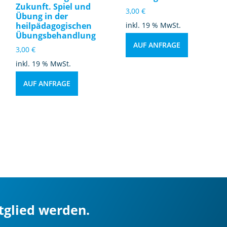
Zukunft. Spiel und
3,00
€
Übung in der
heilpädagogischen
inkl. 19 % MwSt.
Übungsbehandlung
AUF ANFRAGE
3,00
€
inkl. 19 % MwSt.
AUF ANFRAGE
itglied werden.