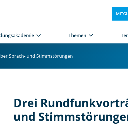
MITG
ldungsakademie
Themen
Te
über Sprach- und Stimmstörungen
Drei Rundfunkvortr
und Stimmstörunge