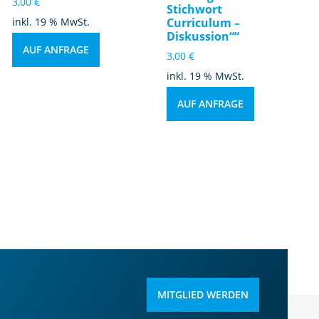
3,00
€
Stichwort
inkl. 19 % MwSt.
Curriculum –
Diskussion““
AUF ANFRAGE
3,00
€
inkl. 19 % MwSt.
AUF ANFRAGE
MITGLIED WERDEN