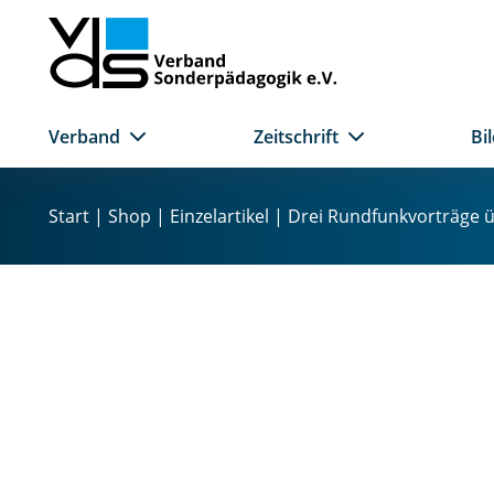
Verband
Zeitschrift
Bi
Z
u
Start
|
Shop
|
Einzelartikel
| Drei Rundfunkvorträge 
m
I
n
h
a
l
t
s
p
r