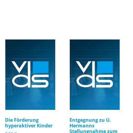
Die Förderung
Entgegnung zu U.
hyperaktiver Kinder
Hermanns
Stellungnahme zum