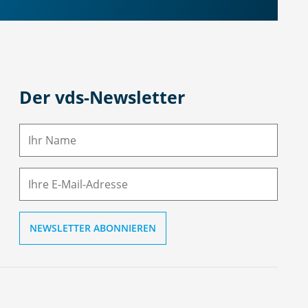
Der vds-Newsletter
N
a
m
E-
e
M
ai
l