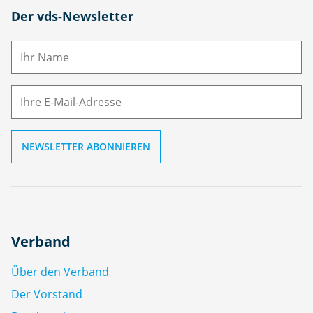
N
Der vds-Newsletter
a
m
E-
e
M
ai
l
Verband
Über den Verband
Der Vorstand