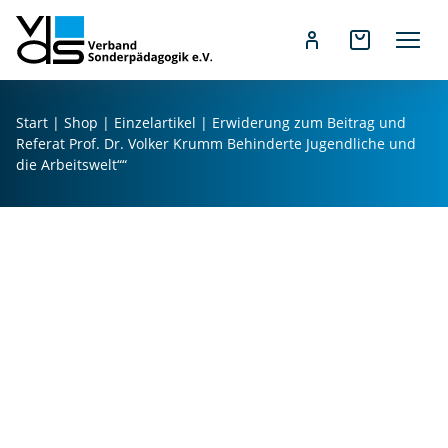
Z
u
Start
|
Shop
|
Einzelartikel
| Erwiderung zum Beitrag und
m
Referat Prof. Dr. Volker Krumm Behinderte Jugendliche und
I
die Arbeitswelt““
n
h
a
l
t
s
p
r
i
n
g