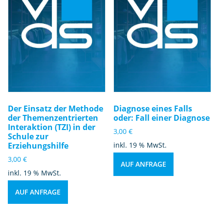
Der Einsatz der Methode
Diagnose eines Falls
der Themenzentrierten
oder: Fall einer Diagnose
Interaktion (TZI) in der
3,00
€
Schule zur
Erziehungshilfe
inkl. 19 % MwSt.
3,00
€
AUF ANFRAGE
inkl. 19 % MwSt.
AUF ANFRAGE