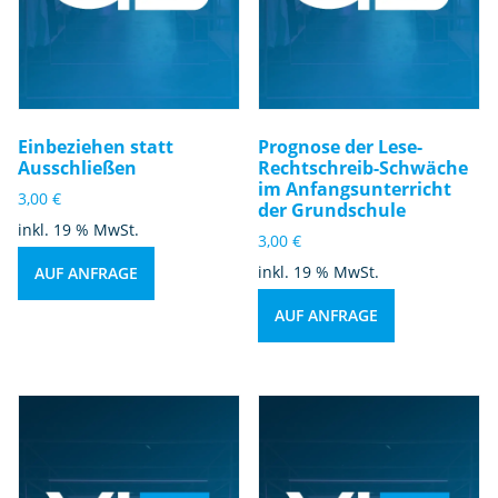
Einbeziehen statt
Prognose der Lese-
Ausschließen
Rechtschreib-Schwäche
im Anfangsunterricht
3,00
€
der Grundschule
inkl. 19 % MwSt.
3,00
€
inkl. 19 % MwSt.
AUF ANFRAGE
AUF ANFRAGE