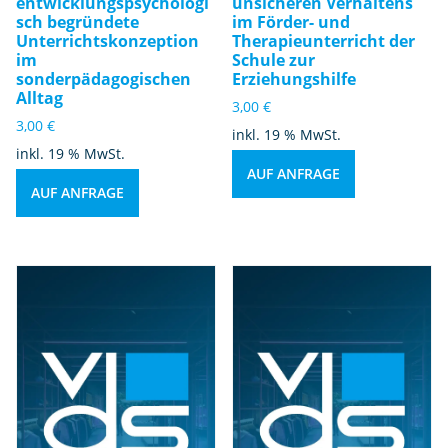
entwicklungspsychologi
unsicheren Verhaltens
sch begründete
im Förder- und
Unterrichtskonzeption
Therapieunterricht der
im
Schule zur
sonderpädagogischen
Erziehungshilfe
Alltag
3,00
€
3,00
€
inkl. 19 % MwSt.
inkl. 19 % MwSt.
AUF ANFRAGE
AUF ANFRAGE