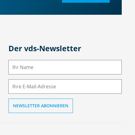
Der vds-Newsletter
N
a
m
E-
e
M
ai
l