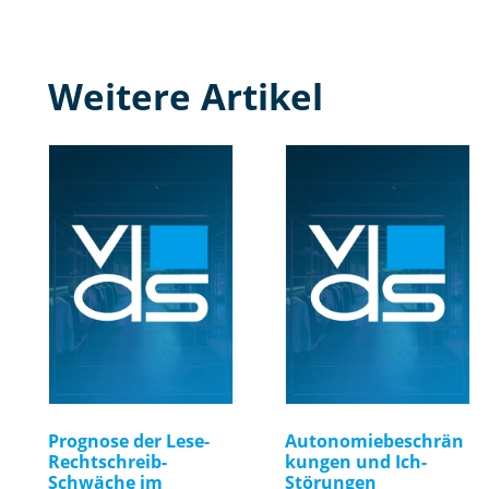
Weitere Artikel
Prognose der Lese-
Autonomiebeschrän
Rechtschreib-
kungen und Ich-
Schwäche im
Störungen