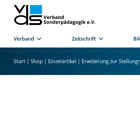
Verband
Zeitschrift
Bi
Z
u
Start
|
Shop
|
Einzelartikel
| Erwiderung zur Stellung
m
I
n
h
a
l
t
s
p
r