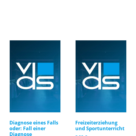
Diagnose eines Falls
Freizeiterziehung
oder: Fall einer
und Sportunterricht
Diagnose