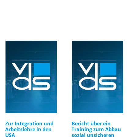
Zur Integration und
Bericht über ein
Arbeitslehre in den
Training zum Abbau
USA
sozial unsicheren