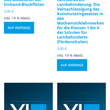
Einhand-Blockflöten
Lernbehinderung: Die
Vernachlässigung des
3,00
€
Kommutativgesetzes in
inkl. 19 % MwSt.
den
Mathematiklehrwerken
für die Klassen 1 bis 4
AUF ANFRAGE
der Schulen für
Lernbehinderte
(Förderschulen)
3,00
€
inkl. 19 % MwSt.
AUF ANFRAGE