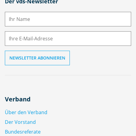
N
Der vds-Newsletter
a
m
E-
e
M
ai
l
Verband
Über den Verband
Der Vorstand
Bundesreferate