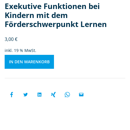
Exekutive Funktionen bei
d
e
Kindern mit dem
r
Förderschwerpunkt Lernen
n
m
3,00
€
it
d
inkl. 19 % MwSt.
e
m
IN DEN WARENKORB
F
ö
r
d
e
rs
c
h
w