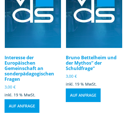
Interesse der
Bruno Bettelheim und
Europäischen
der Mythos“ der
Gemeinschaft an
Schuldfrage“
sonderpädagogischen
3,00
€
Fragen
inkl. 19 % MwSt.
3,00
€
inkl. 19 % MwSt.
AUF ANFRAGE
AUF ANFRAGE