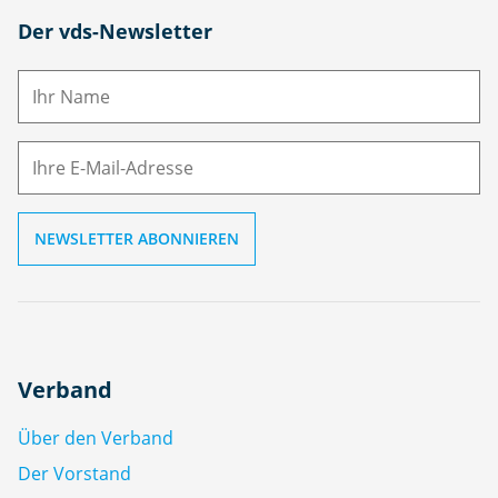
N
Der vds-Newsletter
a
m
E-
e
M
ai
l
Verband
Über den Verband
Der Vorstand