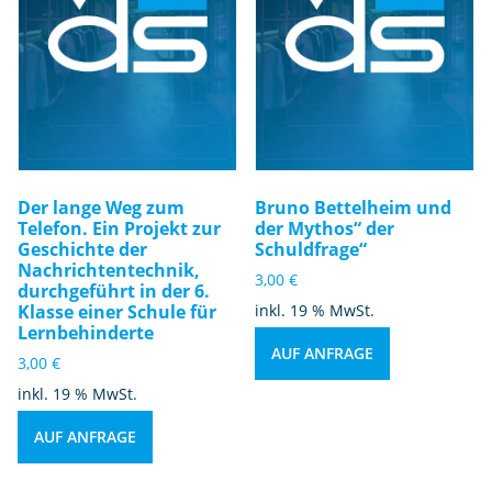
Der lange Weg zum
Bruno Bettelheim und
Telefon. Ein Projekt zur
der Mythos“ der
Geschichte der
Schuldfrage“
Nachrichtentechnik,
3,00
€
durchgeführt in der 6.
Klasse einer Schule für
inkl. 19 % MwSt.
Lernbehinderte
AUF ANFRAGE
3,00
€
inkl. 19 % MwSt.
AUF ANFRAGE