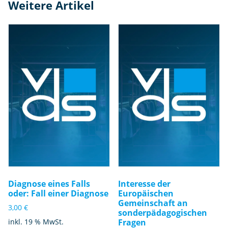
Weitere Artikel
Diagnose eines Falls
Interesse der
oder: Fall einer Diagnose
Europäischen
Gemeinschaft an
3,00
€
sonderpädagogischen
inkl. 19 % MwSt.
Fragen