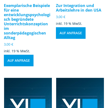
Exemplarische Beispiele
Zur Integration und
für eine
Arbeitslehre in den USA
entwicklungspsychologi
3,00
€
sch begründete
Unterrichtskonzeption
inkl. 19 % MwSt.
im
sonderpädagogischen
AUF ANFRAGE
Alltag
3,00
€
inkl. 19 % MwSt.
AUF ANFRAGE